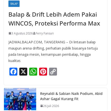
BALAP
Balap & Drift Lebih Adem Pakai
WINCOS, Proteksi Performa Max
3 Agustus 2026
Ferry Fansuri
JADWALBALAP.COM, TANGERANG – Di lintasan balap
maupun arena drifting, perhatian publik biasanya tertuju
pada tenaga mesin, kemampuan pembalap, hingga
kualitas
F
X
W
Pi
C
ac
h
nt
o
e
at
er
p
b
s
e
y
Reynaldi & Sabian Naik Podium, Abid
Ashar Gagal Kurang Fit
o
A
st
Li
26 Juli 2026