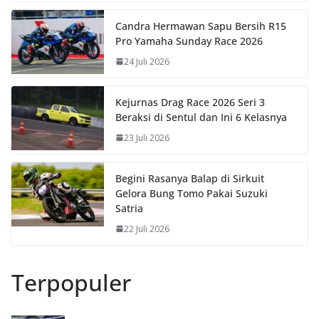
o
p
n
k
p
k
Candra Hermawan Sapu Bersih R15
Pro Yamaha Sunday Race 2026
24 Juli 2026
Kejurnas Drag Race 2026 Seri 3
Beraksi di Sentul dan Ini 6 Kelasnya
23 Juli 2026
Begini Rasanya Balap di Sirkuit
Gelora Bung Tomo Pakai Suzuki
Satria
22 Juli 2026
Terpopuler