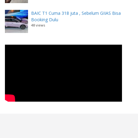
BAIC T1 Cuma 318 juta , Sebelum GIIAS Bisa
Booking Dulu
48 views