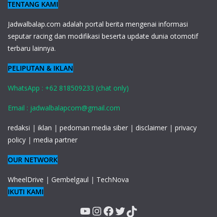
TENTANG KAMI
J
adwalbalap.com adalah portal berita mengenai informasi
seputar racing dan modifikasi beserta update dunia otomotif
terbaru lainnya.
PELIPUTAN & IKLAN
WhatsApp : +62 818509233 (chat only)
Email : jadwalbalapcom@gmail.com
redaksi
|
iklan
|
pedoman media siber
|
disclaimer
|
privacy
policy
|
media partner
OUR NETWORK
WheelDrive
|
Gembelgaul
|
TechNova
IKUTI KAMI
YouTube
Instagram
Facebook
Twitter
TikTok