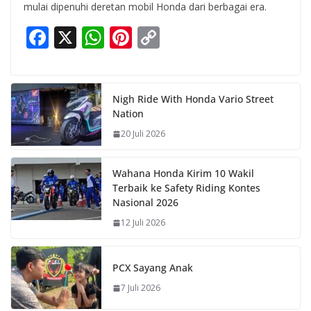
mulai dipenuhi deretan mobil Honda dari berbagai era.
F
X
W
Pi
C
ac
h
nt
o
e
at
er
p
b
s
e
y
Nigh Ride With Honda Vario Street
Nation
o
A
st
Li
20 Juli 2026
o
p
n
k
p
k
Wahana Honda Kirim 10 Wakil
Terbaik ke Safety Riding Kontes
Nasional 2026
12 Juli 2026
PCX Sayang Anak
7 Juli 2026