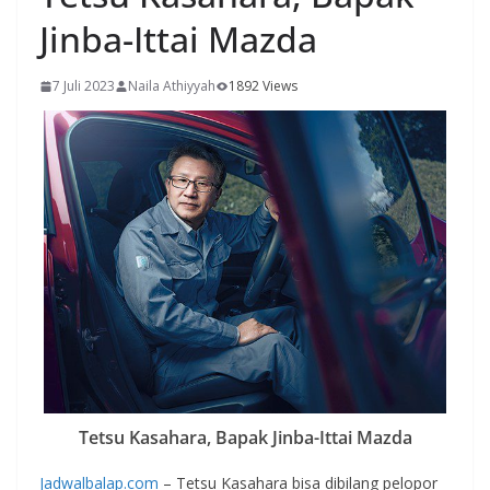
Jinba-Ittai Mazda
7 Juli 2023
Naila Athiyyah
1892 Views
Tetsu Kasahara, Bapak Jinba-Ittai Mazda
Jadwalbalap.com
– Tetsu Kasahara bisa dibilang pelopor