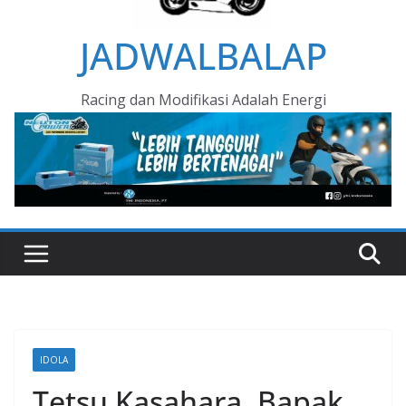
JADWALBALAP
Racing dan Modifikasi Adalah Energi
IDOLA
Tetsu Kasahara, Bapak