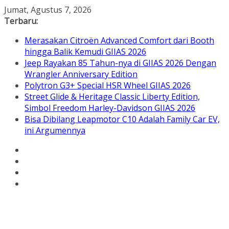
Skip
Jumat, Agustus 7, 2026
to
Terbaru:
content
Merasakan Citroën Advanced Comfort dari Booth
hingga Balik Kemudi GIIAS 2026
Jeep Rayakan 85 Tahun-nya di GIIAS 2026 Dengan
Wrangler Anniversary Edition
Polytron G3+ Special HSR Wheel GIIAS 2026
Street Glide & Heritage Classic Liberty Edition,
Simbol Freedom Harley-Davidson GIIAS 2026
Bisa Dibilang Leapmotor C10 Adalah Family Car EV,
ini Argumennya