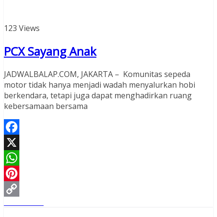
123 Views
PCX Sayang Anak
JADWALBALAP.COM, JAKARTA – Komunitas sepeda
motor tidak hanya menjadi wadah menyalurkan hobi
berkendara, tetapi juga dapat menghadirkan ruang
kebersamaan bersama
Facebook
X
WhatsApp
Pinterest
Read More
Copy