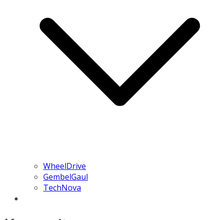
WheelDrive
GembelGaul
TechNova