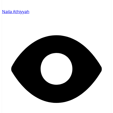
Naila Athiyyah