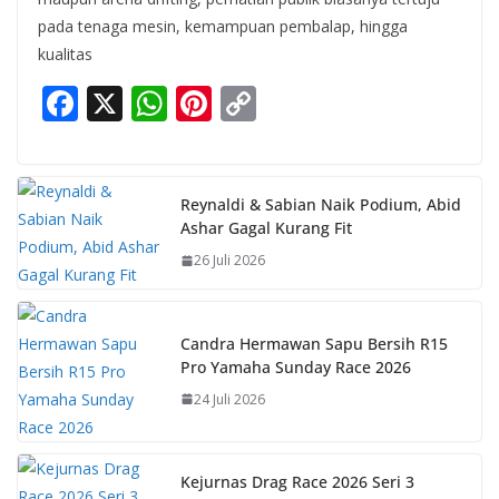
pada tenaga mesin, kemampuan pembalap, hingga
kualitas
F
X
W
Pi
C
ac
h
nt
o
e
at
er
p
b
s
e
y
Reynaldi & Sabian Naik Podium, Abid
Ashar Gagal Kurang Fit
o
A
st
Li
26 Juli 2026
o
p
n
k
p
k
Candra Hermawan Sapu Bersih R15
Pro Yamaha Sunday Race 2026
24 Juli 2026
Kejurnas Drag Race 2026 Seri 3