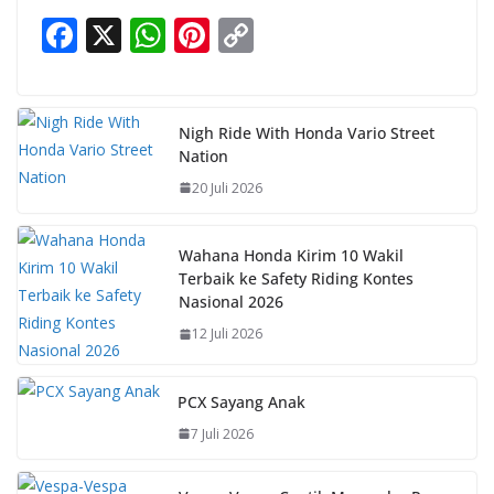
F
X
W
Pi
C
ac
h
nt
o
e
at
er
p
b
s
e
y
Nigh Ride With Honda Vario Street
Nation
o
A
st
Li
20 Juli 2026
o
p
n
k
p
k
Wahana Honda Kirim 10 Wakil
Terbaik ke Safety Riding Kontes
Nasional 2026
12 Juli 2026
PCX Sayang Anak
7 Juli 2026