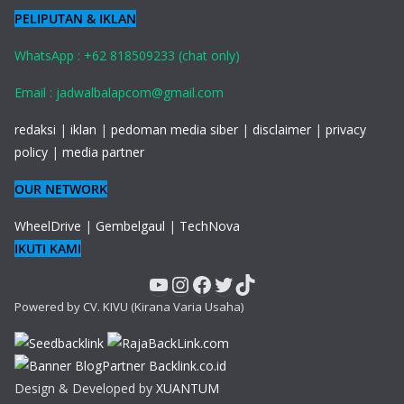
PELIPUTAN & IKLAN
WhatsApp : +62 818509233 (chat only)
Email : jadwalbalapcom@gmail.com
redaksi
|
iklan
|
pedoman media siber
|
disclaimer
|
privacy
policy
|
media partner
OUR NETWORK
WheelDrive
|
Gembelgaul
|
TechNova
IKUTI KAMI
YouTube
Instagram
Facebook
Twitter
TikTok
Powered by CV. KIVU (Kirana Varia Usaha)
Design & Developed by
XUANTUM