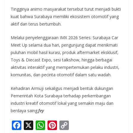
Tingginya animo masyarakat tersebut turut menjadi bukti
kuat bahwa Surabaya memiliki ekosistem otomotif yang
aktif dan terus bertumbuh.
Melalui penyelenggaraan IMX 2026 Series: Surabaya Car
Meet Up selama dua hari, pengunjung dapat menikmati
puluhan mobil hasil kurasi, produk aftermarket eksklusif,
Toys & Diecast Expo, sesi talkshow, hingga berbagai
aktivitas interaktif yang mempertemukan pelaku industri,
komunitas, dan pecinta otomotif dalam satu wadah.
Kehadiran Armuji sekaligus menjadi bentuk dukungan
Pemerintah Kota Surabaya terhadap perkembangan
industri kreatif otomotif lokal yang semakin maju dan
berdaya saing.
fey
F
X
W
Pi
C