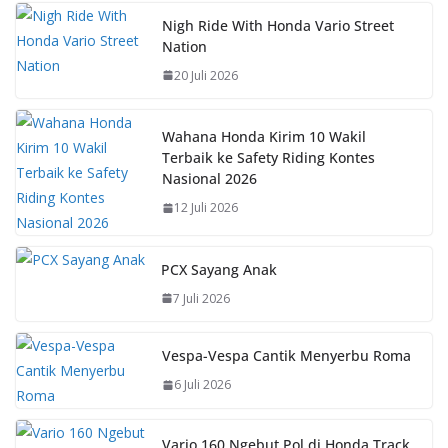
e
at
er
p
b
s
e
y
Nigh Ride With Honda Vario Street
Nation
o
A
st
Li
20 Juli 2026
o
p
n
k
p
k
Wahana Honda Kirim 10 Wakil
Terbaik ke Safety Riding Kontes
Nasional 2026
12 Juli 2026
PCX Sayang Anak
7 Juli 2026
Vespa-Vespa Cantik Menyerbu Roma
6 Juli 2026
Vario 160 Ngebut Pol di Honda Track