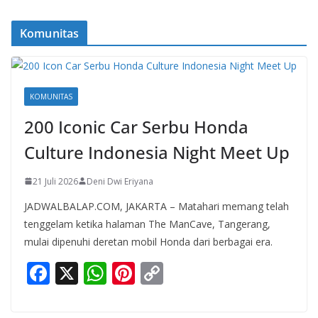
Komunitas
KOMUNITAS
200 Iconic Car Serbu Honda
Culture Indonesia Night Meet Up
21 Juli 2026
Deni Dwi Eriyana
JADWALBALAP.COM, JAKARTA – Matahari memang telah
tenggelam ketika halaman The ManCave, Tangerang,
mulai dipenuhi deretan mobil Honda dari berbagai era.
F
X
W
Pi
C
ac
h
nt
o