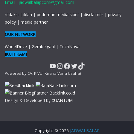
Email : jadwalbalapcom@gmail.com
redaksi
|
iklan
|
pedoman media siber
|
disclaimer
|
privacy
policy
|
media partner
OUR NETWORK
WheelDrive
|
Gembelgaul
|
TechNova
IKUTI KAMI
YouTube
Instagram
Facebook
Twitter
TikTok
Powered by CV. KIVU (Kirana Varia Usaha)
Design & Developed by
XUANTUM
Copyright © 2026
JADWALBALAP