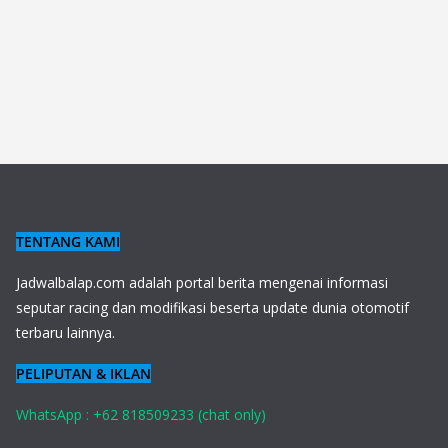
TENTANG KAMI
J
adwalbalap.com adalah portal berita mengenai informasi
seputar racing dan modifikasi beserta update dunia otomotif
terbaru lainnya.
PELIPUTAN & IKLAN
WhatsApp : +62 818509233 (chat only)