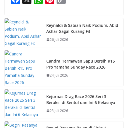
ac
h
nt
o
e
at
er
p
b
s
e
y
Reynaldi & Sabian Naik Podium, Abid
Ashar Gagal Kurang Fit
o
A
st
Li
26 Juli 2026
o
p
n
k
p
k
Candra Hermawan Sapu Bersih R15
Pro Yamaha Sunday Race 2026
24 Juli 2026
Kejurnas Drag Race 2026 Seri 3
Beraksi di Sentul dan Ini 6 Kelasnya
23 Juli 2026
Begini Rasanya Balap di Sirkuit