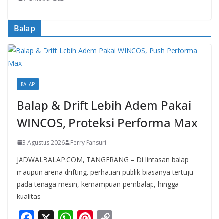
Balap
BALAP
Balap & Drift Lebih Adem Pakai
WINCOS, Proteksi Performa Max
3 Agustus 2026
Ferry Fansuri
JADWALBALAP.COM, TANGERANG – Di lintasan balap
maupun arena drifting, perhatian publik biasanya tertuju
pada tenaga mesin, kemampuan pembalap, hingga
kualitas
F
X
W
Pi
C