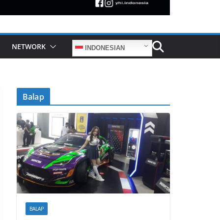
NETWORK
INDONESIAN
Balap
BALAP