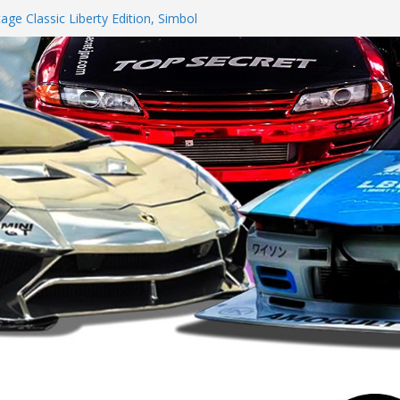
tage Classic Liberty Edition, Simbol
vidson GIIAS 2026
motor C10 Adalah Family Car EV, ini
 Advanced Comfort dari Booth hingga
S 2026
ahun-nya di GIIAS 2026 Dengan Wrangler
ial HSR Wheel GIIAS 2026