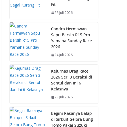
o
p
n
Fit
k
p
k
26 Juli 2026
Candra Hermawan
Sapu Bersih R15 Pro
Yamaha Sunday Race
2026
24 Juli 2026
Kejurnas Drag Race
2026 Seri 3 Beraksi di
Sentul dan Ini 6
Kelasnya
23 Juli 2026
Begini Rasanya Balap
di Sirkuit Gelora Bung
Tomo Pakai Suzuki