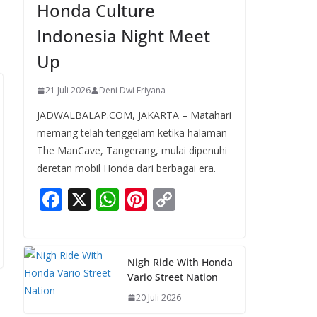
Honda Culture
Indonesia Night Meet
Up
21 Juli 2026
Deni Dwi Eriyana
JADWALBALAP.COM, JAKARTA – Matahari
memang telah tenggelam ketika halaman
The ManCave, Tangerang, mulai dipenuhi
deretan mobil Honda dari berbagai era.
F
X
W
Pi
C
ac
h
nt
o
e
at
er
p
b
s
e
y
Nigh Ride With Honda
Vario Street Nation
o
A
st
Li
20 Juli 2026
o
p
n