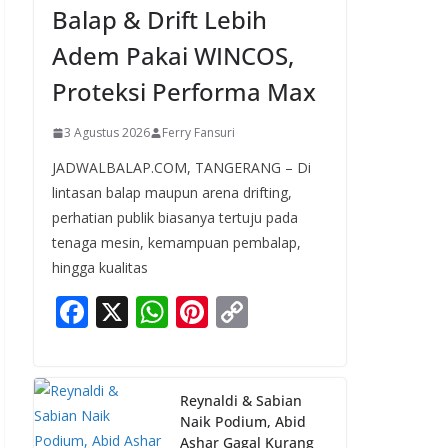
Balap & Drift Lebih
Adem Pakai WINCOS,
Proteksi Performa Max
3 Agustus 2026
Ferry Fansuri
JADWALBALAP.COM, TANGERANG – Di
lintasan balap maupun arena drifting,
perhatian publik biasanya tertuju pada
tenaga mesin, kemampuan pembalap,
hingga kualitas
F
X
W
Pi
C
ac
h
nt
o
e
at
er
p
b
s
e
y
Reynaldi & Sabian
Naik Podium, Abid
o
A
st
Li
Ashar Gagal Kurang