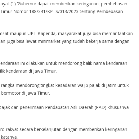
 ayat (1) ‘Gubernur dapat memberikan keringanan, pembebasan
awa Timur Nomor 188/341/KPTS/013/2023 tentang Pembebasan
Samsat maupun UPT Bapenda, masyarakat juga bisa memanfaatkan
hkan juga bisa lewat minimarket yang sudah bekerja sama dengan
kendaraan ini dilakukan untuk mendorong balik nama kendaraan
ik kendaraan di Jawa Timur.
am rangka mendorong tingkat kesadaran wajib pajak di Jatim untuk
 bermotor di Jawa Timur.
i pajak dan penerimaan Pendapatan Asli Daerah (PAD) khususnya
 pro rakyat secara berkelanjutan dengan memberikan keringanan
 katanya.