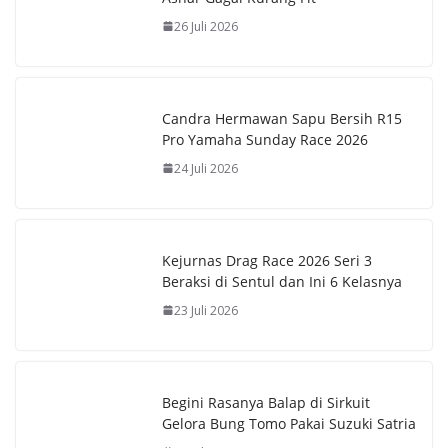
k
A
e
y
26 Juli 2026
p
r
L
p
e
i
s
n
Candra Hermawan Sapu Bersih R15
Pro Yamaha Sunday Race 2026
t
k
24 Juli 2026
Kejurnas Drag Race 2026 Seri 3
Beraksi di Sentul dan Ini 6 Kelasnya
23 Juli 2026
Begini Rasanya Balap di Sirkuit
Gelora Bung Tomo Pakai Suzuki Satria