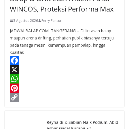
WINCOS, Proteksi Performa Max
3 Agustus 2026
Ferry Fansuri
JADWALBALAP.COM, TANGERANG – Di lintasan balap
maupun arena drifting, perhatian publik biasanya tertuju
pada tenaga mesin, kemampuan pembalap, hingga
kualitas
F
a
X
c
W
e
h
P
b
a
i
C
o
t
n
o
Reynaldi & Sabian Naik Podium, Abid
o
s
t
p
Ashar Gagal Kurang Fit