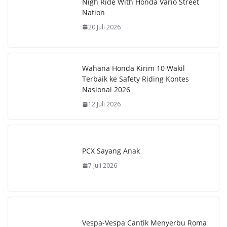
Nigh Ride With Honda Vario Street
o
s
t
p
Nation
k
A
e
y
20 Juli 2026
p
r
L
p
e
i
Wahana Honda Kirim 10 Wakil
s
n
Terbaik ke Safety Riding Kontes
t
k
Nasional 2026
12 Juli 2026
PCX Sayang Anak
7 Juli 2026
Vespa-Vespa Cantik Menyerbu Roma