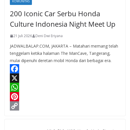
KOMUNITAS
200 Iconic Car Serbu Honda
Culture Indonesia Night Meet Up
21 Juli 2026
Deni Dwi Eriyana
JADWALBALAP.COM, JAKARTA – Matahari memang telah
tenggelam ketika halaman The ManCave, Tangerang,
mulai dipenuhi deretan mobil Honda dari berbagai era.
F
a
X
c
W
e
h
P
b
a
i
C
o
t
n
o