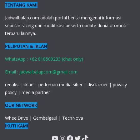
TENTANG KAMI
J
adwalbalap.com adalah portal berita mengenai informasi
seputar racing dan modifikasi beserta update dunia otomotif
terbaru lainnya.
PELIPUTAN & IKLAN
WhatsApp : +62 818509233 (chat only)
Email : jadwalbalapcom@gmail.com
redaksi
|
iklan
|
pedoman media siber
|
disclaimer
|
privacy
policy
|
media partner
OUR NETWORK
WheelDrive
|
Gembelgaul
|
TechNova
IKUTI KAMI
YouTube
Instagram
Facebook
Twitter
TikTok