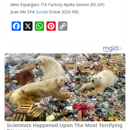
Aleix Espargaro ITA Factory Aprilia Gresini (RS-GP)
Joan Mir SPA
Suzuki
Ecstar (GSX-RR)
F
X
W
Pi
C
ac
h
nt
o
e
at
er
p
b
s
e
y
o
A
st
Li
o
p
n
k
p
k