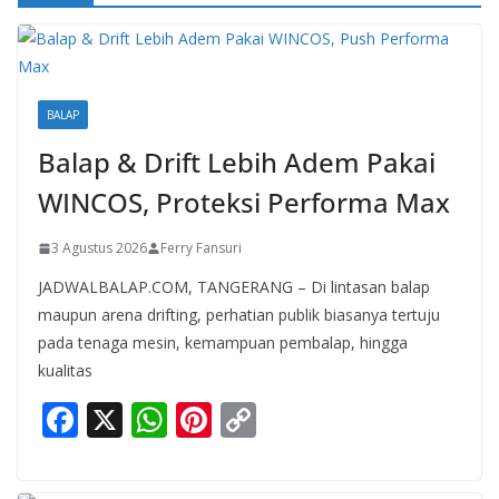
BALAP
Balap & Drift Lebih Adem Pakai
WINCOS, Proteksi Performa Max
3 Agustus 2026
Ferry Fansuri
JADWALBALAP.COM, TANGERANG – Di lintasan balap
maupun arena drifting, perhatian publik biasanya tertuju
pada tenaga mesin, kemampuan pembalap, hingga
kualitas
F
X
W
Pi
C
ac
h
nt
o
e
at
er
p