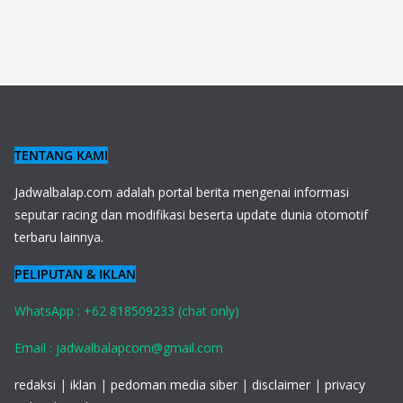
TENTANG KAMI
J
adwalbalap.com adalah portal berita mengenai informasi
seputar racing dan modifikasi beserta update dunia otomotif
terbaru lainnya.
PELIPUTAN & IKLAN
WhatsApp : +62 818509233 (chat only)
Email : jadwalbalapcom@gmail.com
redaksi
|
iklan
|
pedoman media siber
|
disclaimer
|
privacy