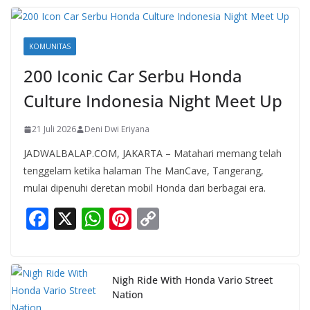
KOMUNITAS
200 Iconic Car Serbu Honda
Culture Indonesia Night Meet Up
21 Juli 2026
Deni Dwi Eriyana
JADWALBALAP.COM, JAKARTA – Matahari memang telah
tenggelam ketika halaman The ManCave, Tangerang,
mulai dipenuhi deretan mobil Honda dari berbagai era.
F
X
W
Pi
C
ac
h
nt
o
e
at
er
p
b
s
e
y
Nigh Ride With Honda Vario Street
Nation
o
A
st
Li