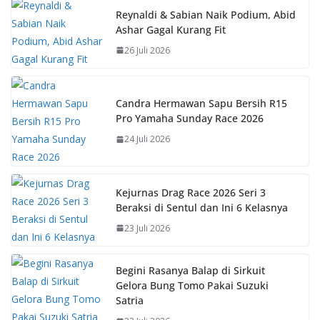
b
s
e
y
Reynaldi & Sabian Naik Podium, Abid
Ashar Gagal Kurang Fit
o
A
st
Li
26 Juli 2026
o
p
n
k
p
k
Candra Hermawan Sapu Bersih R15
Pro Yamaha Sunday Race 2026
24 Juli 2026
Kejurnas Drag Race 2026 Seri 3
Beraksi di Sentul dan Ini 6 Kelasnya
23 Juli 2026
Begini Rasanya Balap di Sirkuit
Gelora Bung Tomo Pakai Suzuki
Satria