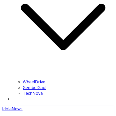
WheelDrive
GembelGaul
TechNova
Idola
News