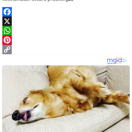
Facebook
X
WhatsApp
Pinterest
Copy
Link