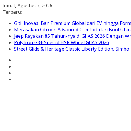
Skip
Jumat, Agustus 7, 2026
to
Terbaru:
content
Giti, Inovasi Ban Premium Global dari EV hingga Form
Merasakan Citroën Advanced Comfort dari Booth hin
Jeep Rayakan 85 Tahun-nya di GIIAS 2026 Dengan Wra
Polytron G3+ Special HSR Wheel GIIAS 2026
Street Glide & Heritage Classic Liberty Edition, Sim