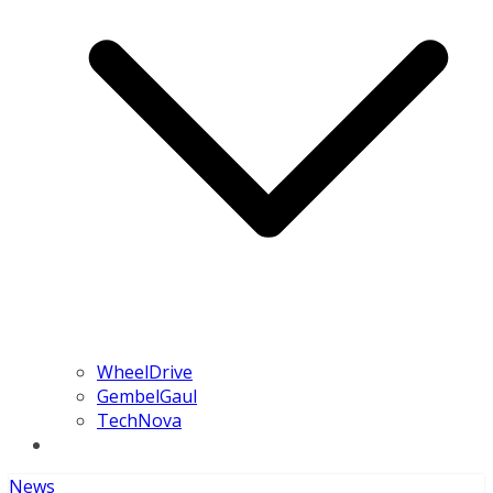
WheelDrive
GembelGaul
TechNova
News