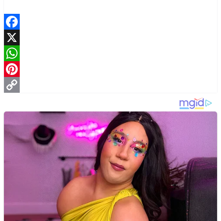
Facebook
X
WhatsApp
Pinterest
Copy
Link