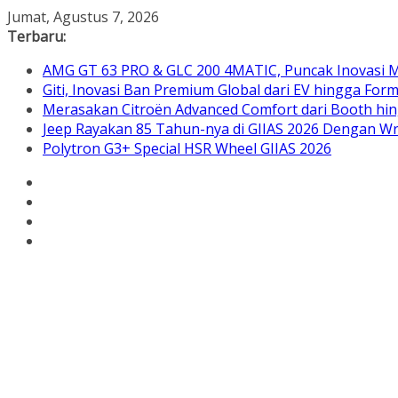
Skip
Jumat, Agustus 7, 2026
to
Terbaru:
content
AMG GT 63 PRO & GLC 200 4MATIC, Puncak Inovasi M
Giti, Inovasi Ban Premium Global dari EV hingga Form
Merasakan Citroën Advanced Comfort dari Booth hin
Jeep Rayakan 85 Tahun-nya di GIIAS 2026 Dengan Wra
Polytron G3+ Special HSR Wheel GIIAS 2026