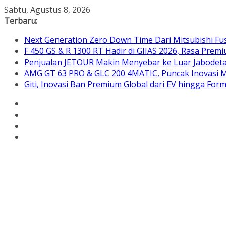
Skip
Sabtu, Agustus 8, 2026
to
Terbaru:
content
Next Generation Zero Down Time Dari Mitsubishi Fus
F 450 GS & R 1300 RT Hadir di GIIAS 2026, Rasa Pre
Penjualan JETOUR Makin Menyebar ke Luar Jabodetab
AMG GT 63 PRO & GLC 200 4MATIC, Puncak Inovasi M
Giti, Inovasi Ban Premium Global dari EV hingga Form