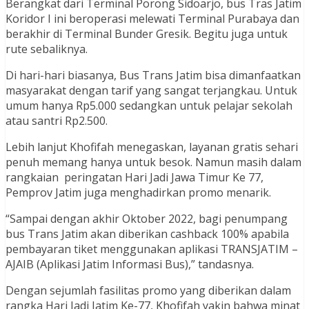
Berangkat dari Terminal Porong Sidoarjo, bus Tras Jatim
Koridor I ini beroperasi melewati Terminal Purabaya dan
berakhir di Terminal Bunder Gresik. Begitu juga untuk
rute sebaliknya.
Di hari-hari biasanya, Bus Trans Jatim bisa dimanfaatkan
masyarakat dengan tarif yang sangat terjangkau. Untuk
umum hanya Rp5.000 sedangkan untuk pelajar sekolah
atau santri Rp2.500.
Lebih lanjut Khofifah menegaskan, layanan gratis sehari
penuh memang hanya untuk besok. Namun masih dalam
rangkaian peringatan Hari Jadi Jawa Timur Ke 77,
Pemprov Jatim juga menghadirkan promo menarik.
“Sampai dengan akhir Oktober 2022, bagi penumpang
bus Trans Jatim akan diberikan cashback 100% apabila
pembayaran tiket menggunakan aplikasi TRANSJATIM –
AJAIB (Aplikasi Jatim Informasi Bus),” tandasnya.
Dengan sejumlah fasilitas promo yang diberikan dalam
rangka Hari Jadi Jatim Ke-77, Khofifah yakin bahwa minat