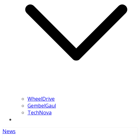
WheelDrive
GembelGaul
TechNova
News