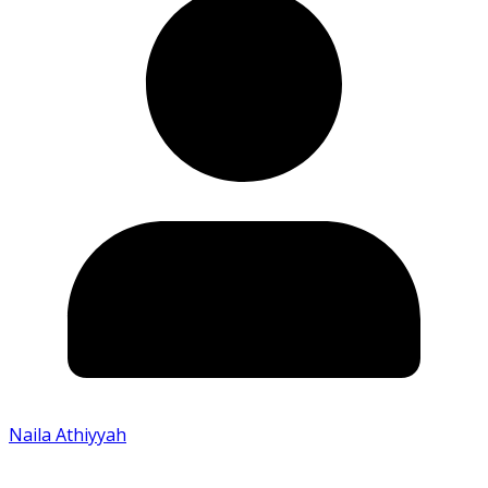
Naila Athiyyah