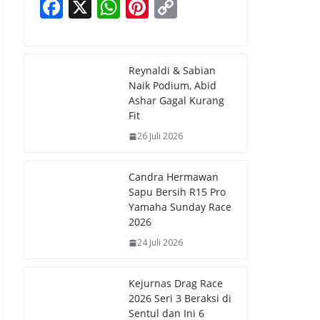
F
X
W
Pi
C
ac
h
nt
o
e
at
er
p
b
s
e
y
Reynaldi & Sabian
Naik Podium, Abid
o
A
st
Li
Ashar Gagal Kurang
o
p
n
Fit
k
p
k
26 Juli 2026
Candra Hermawan
Sapu Bersih R15 Pro
Yamaha Sunday Race
2026
24 Juli 2026
Kejurnas Drag Race
2026 Seri 3 Beraksi di
Sentul dan Ini 6