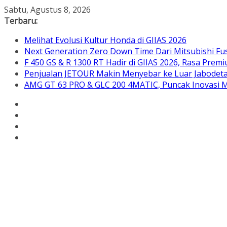
Skip
Sabtu, Agustus 8, 2026
to
Terbaru:
content
Melihat Evolusi Kultur Honda di GIIAS 2026
Next Generation Zero Down Time Dari Mitsubishi Fus
F 450 GS & R 1300 RT Hadir di GIIAS 2026, Rasa Pre
Penjualan JETOUR Makin Menyebar ke Luar Jabodetab
AMG GT 63 PRO & GLC 200 4MATIC, Puncak Inovasi M