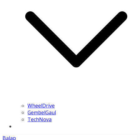
WheelDrive
GembelGaul
TechNova
Balap