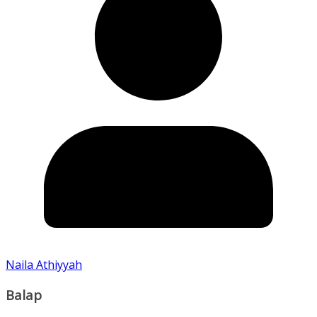
Naila Athiyyah
Balap