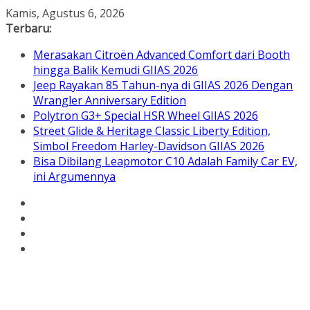
Skip
Kamis, Agustus 6, 2026
to
Terbaru:
content
Merasakan Citroën Advanced Comfort dari Booth
hingga Balik Kemudi GIIAS 2026
Jeep Rayakan 85 Tahun-nya di GIIAS 2026 Dengan
Wrangler Anniversary Edition
Polytron G3+ Special HSR Wheel GIIAS 2026
Street Glide & Heritage Classic Liberty Edition,
Simbol Freedom Harley-Davidson GIIAS 2026
Bisa Dibilang Leapmotor C10 Adalah Family Car EV,
ini Argumennya