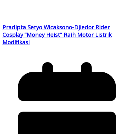
Pradipta Setyo Wicaksono-Djiedor Rider
Cosplay “Money Heist” Raih Motor Listrik
Modifikasi