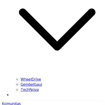
WheelDrive
GembelGaul
TechNova
Komunitas