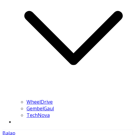
WheelDrive
GembelGaul
TechNova
Balap