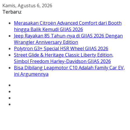
Skip
Kamis, Agustus 6, 2026
to
Terbaru:
content
Merasakan Citroën Advanced Comfort dari Booth
hingga Balik Kemudi GIIAS 2026
Jeep Rayakan 85 Tahun-nya di GIIAS 2026 Dengan
Wrangler Anniversary Edition
Polytron G3+ Special HSR Wheel GIIAS 2026
Street Glide & Heritage Classic Liberty Edition,
Simbol Freedom Harley-Davidson GIIAS 2026
Bisa Dibilang Leapmotor C10 Adalah Family Car EV,
ini Argumennya