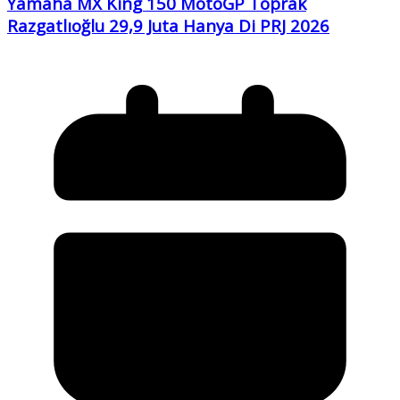
Yamaha MX King 150 MotoGP Toprak
Razgatlıoğlu 29,9 Juta Hanya Di PRJ 2026