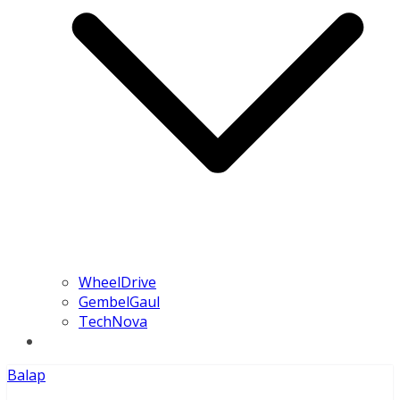
WheelDrive
GembelGaul
TechNova
Balap