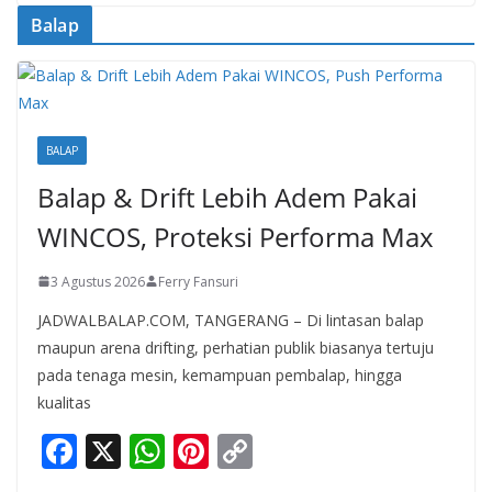
Balap
BALAP
Balap & Drift Lebih Adem Pakai
WINCOS, Proteksi Performa Max
3 Agustus 2026
Ferry Fansuri
JADWALBALAP.COM, TANGERANG – Di lintasan balap
maupun arena drifting, perhatian publik biasanya tertuju
pada tenaga mesin, kemampuan pembalap, hingga
kualitas
F
X
W
Pi
C
ac
h
nt
o