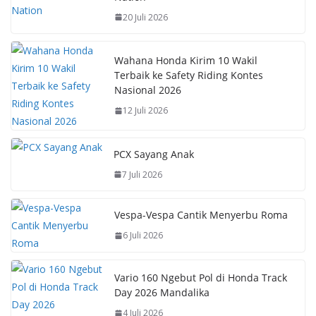
o
A
st
Li
20 Juli 2026
o
p
n
k
p
k
Wahana Honda Kirim 10 Wakil
Terbaik ke Safety Riding Kontes
Nasional 2026
12 Juli 2026
PCX Sayang Anak
7 Juli 2026
Vespa-Vespa Cantik Menyerbu Roma
6 Juli 2026
Vario 160 Ngebut Pol di Honda Track
Day 2026 Mandalika
4 Juli 2026