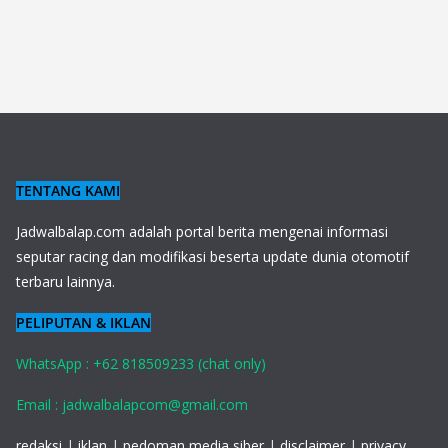
TENTANG KAMI
J
adwalbalap.com adalah portal berita mengenai informasi
seputar racing dan modifikasi beserta update dunia otomotif
terbaru lainnya.
PELIPUTAN & IKLAN
WhatsApp : +62 818509233 (chat only)
Email : jadwalbalapcom@gmail.com
redaksi
|
iklan
|
pedoman media siber
|
disclaimer
|
privacy