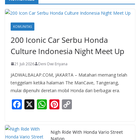
KOMUNITAS
200 Iconic Car Serbu Honda
Culture Indonesia Night Meet Up
21 Juli 2026
Deni Dwi Eriyana
JADWALBALAP.COM, JAKARTA – Matahari memang telah
tenggelam ketika halaman The ManCave, Tangerang,
mulai dipenuhi deretan mobil Honda dari berbagai era.
F
X
W
Pi
C
ac
h
nt
o
e
at
er
p
b
s
e
y
Nigh Ride With Honda Vario Street
Nation