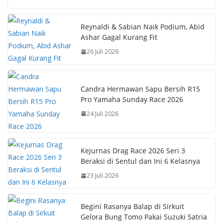
e
at
er
p
b
s
e
y
Reynaldi & Sabian Naik Podium, Abid
Ashar Gagal Kurang Fit
o
A
st
Li
26 Juli 2026
o
p
n
k
p
k
Candra Hermawan Sapu Bersih R15
Pro Yamaha Sunday Race 2026
24 Juli 2026
Kejurnas Drag Race 2026 Seri 3
Beraksi di Sentul dan Ini 6 Kelasnya
23 Juli 2026
Begini Rasanya Balap di Sirkuit
Gelora Bung Tomo Pakai Suzuki Satria