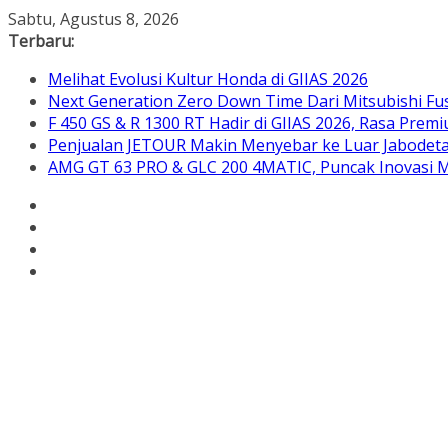
Skip
Sabtu, Agustus 8, 2026
to
Terbaru:
content
Melihat Evolusi Kultur Honda di GIIAS 2026
Next Generation Zero Down Time Dari Mitsubishi Fus
F 450 GS & R 1300 RT Hadir di GIIAS 2026, Rasa Pre
Penjualan JETOUR Makin Menyebar ke Luar Jabodetab
AMG GT 63 PRO & GLC 200 4MATIC, Puncak Inovasi M