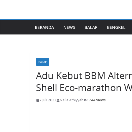
BERANDA
NEWS
BALAP
BENGKEL
BALAP
Adu Kebut BBM Altern
Shell Eco-marathon 
7 Juli 2023
Naila Athiyyah
1744 Views