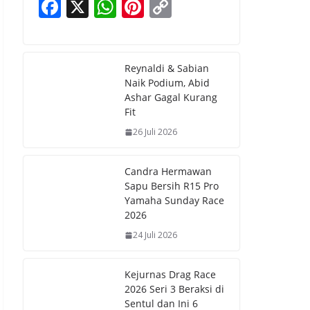
F
X
W
Pi
C
ac
h
nt
o
e
at
er
p
b
s
e
y
Reynaldi & Sabian
Naik Podium, Abid
o
A
st
Li
Ashar Gagal Kurang
o
p
n
Fit
k
p
k
26 Juli 2026
Candra Hermawan
Sapu Bersih R15 Pro
Yamaha Sunday Race
2026
24 Juli 2026
Kejurnas Drag Race
2026 Seri 3 Beraksi di
Sentul dan Ini 6