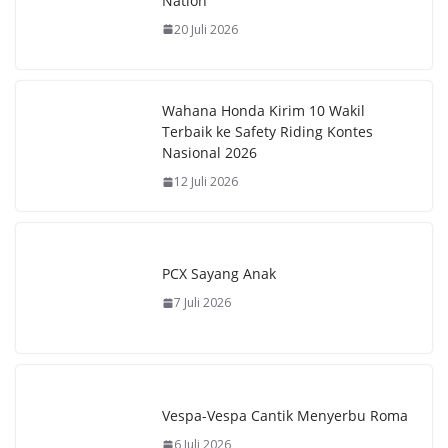
Nation
k
A
e
y
20 Juli 2026
p
r
L
p
e
i
Wahana Honda Kirim 10 Wakil
s
n
Terbaik ke Safety Riding Kontes
t
k
Nasional 2026
12 Juli 2026
PCX Sayang Anak
7 Juli 2026
Vespa-Vespa Cantik Menyerbu Roma
6 Juli 2026