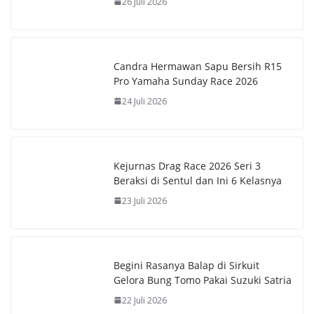
26 Juli 2026
p
r
L
p
e
i
s
n
Candra Hermawan Sapu Bersih R15
Pro Yamaha Sunday Race 2026
t
k
24 Juli 2026
Kejurnas Drag Race 2026 Seri 3
Beraksi di Sentul dan Ini 6 Kelasnya
23 Juli 2026
Begini Rasanya Balap di Sirkuit
Gelora Bung Tomo Pakai Suzuki Satria
22 Juli 2026