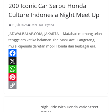
200 Iconic Car Serbu Honda
Culture Indonesia Night Meet Up
21 Juli 2026
Deni Dwi Eriyana
JADWALBALAP.COM, JAKARTA – Matahari memang telah
tenggelam ketika halaman The ManCave, Tangerang,
mulai dipenuhi deretan mobil Honda dari berbagai era.
F
a
X
c
W
e
h
P
b
a
i
C
o
t
n
o
Nigh Ride With Honda Vario Street
o
s
t
p