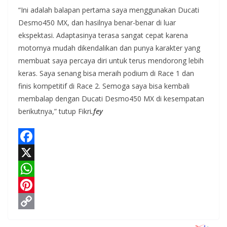
“Ini adalah balapan pertama saya menggunakan Ducati
Desmo450 MX, dan hasilnya benar-benar di luar
ekspektasi. Adaptasinya terasa sangat cepat karena
motornya mudah dikendalikan dan punya karakter yang
membuat saya percaya diri untuk terus mendorong lebih
keras. Saya senang bisa meraih podium di Race 1 dan
finis kompetitif di Race 2. Semoga saya bisa kembali
membalap dengan Ducati Desmo450 MX di kesempatan
berikutnya,” tutup Fikri
.fey
F
a
X
c
W
e
h
P
b
a
i
C