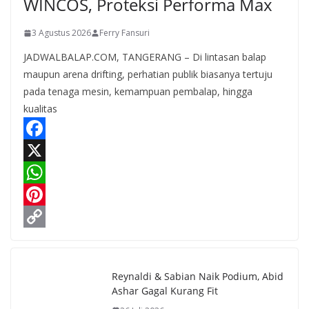
WINCOS, Proteksi Performa Max
3 Agustus 2026
Ferry Fansuri
JADWALBALAP.COM, TANGERANG – Di lintasan balap
maupun arena drifting, perhatian publik biasanya tertuju
pada tenaga mesin, kemampuan pembalap, hingga
kualitas
F
a
X
c
W
e
h
P
b
a
i
C
o
t
n
o
Reynaldi & Sabian Naik Podium, Abid
o
s
t
p
Ashar Gagal Kurang Fit
k
A
e
y