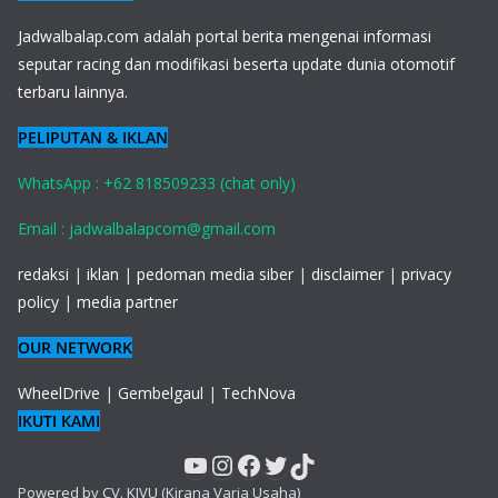
J
adwalbalap.com adalah portal berita mengenai informasi
seputar racing dan modifikasi beserta update dunia otomotif
terbaru lainnya.
PELIPUTAN & IKLAN
WhatsApp : +62 818509233 (chat only)
Email : jadwalbalapcom@gmail.com
redaksi
|
iklan
|
pedoman media siber
|
disclaimer
|
privacy
policy
|
media partner
OUR NETWORK
WheelDrive
|
Gembelgaul
|
TechNova
IKUTI KAMI
YouTube
Instagram
Facebook
Twitter
TikTok
Powered by CV. KIVU (Kirana Varia Usaha)