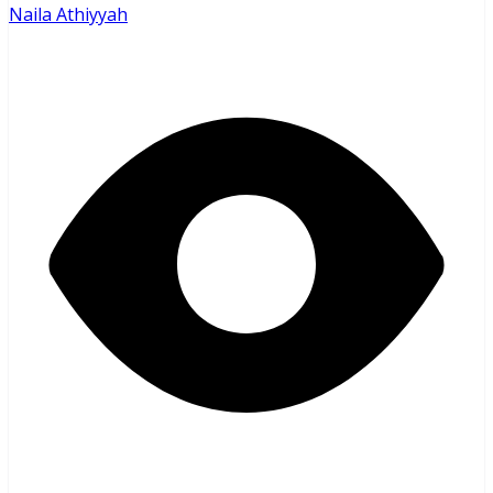
Naila Athiyyah