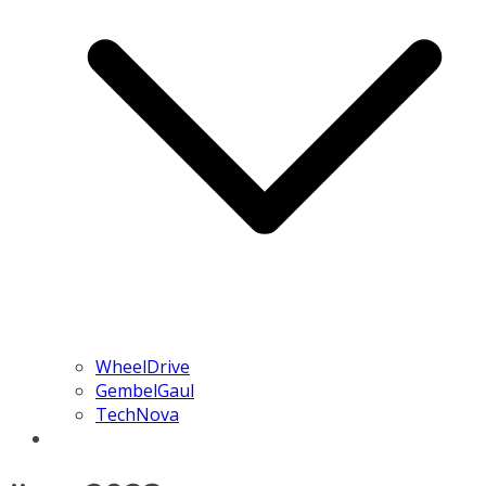
WheelDrive
GembelGaul
TechNova