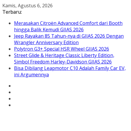
Skip
Kamis, Agustus 6, 2026
to
Terbaru:
content
Merasakan Citroën Advanced Comfort dari Booth
hingga Balik Kemudi GIIAS 2026
Jeep Rayakan 85 Tahun-nya di GIIAS 2026 Dengan
Wrangler Anniversary Edition
Polytron G3+ Special HSR Wheel GIIAS 2026
Street Glide & Heritage Classic Liberty Edition,
Simbol Freedom Harley-Davidson GIIAS 2026
Bisa Dibilang Leapmotor C10 Adalah Family Car EV,
ini Argumennya