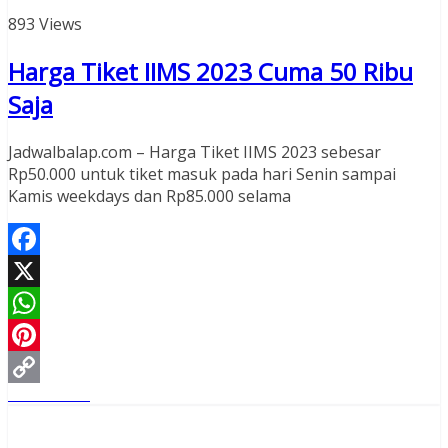
893 Views
Harga Tiket IIMS 2023 Cuma 50 Ribu
Saja
Jadwalbalap.com – Harga Tiket IIMS 2023 sebesar
Rp50.000 untuk tiket masuk pada hari Senin sampai
Kamis weekdays dan Rp85.000 selama
Facebook
X
WhatsApp
Pinterest
Read More
Copy
Link