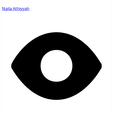
Naila Athiyyah