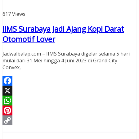
617 Views
IIMS Surabaya Jadi Ajang Kopi Darat
Otomotif Lover
Jadwalbalap.com – IIMS Surabaya digelar selama 5 hari
mulai dari 31 Mei hingga 4 Juni 2023 di Grand City
Convex,
Facebook
X
WhatsApp
Pinterest
Read More
Copy