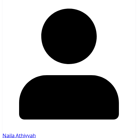
Naila Athiyyah