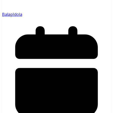
Balap
Idola