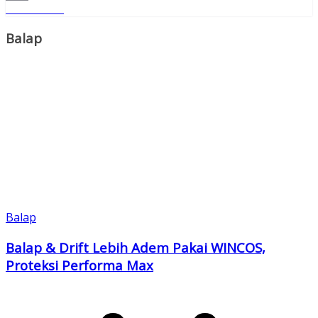
Read More
Copy
Link
Balap
Balap
Balap & Drift Lebih Adem Pakai WINCOS,
Proteksi Performa Max