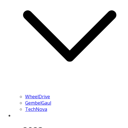
WheelDrive
GembelGaul
TechNova