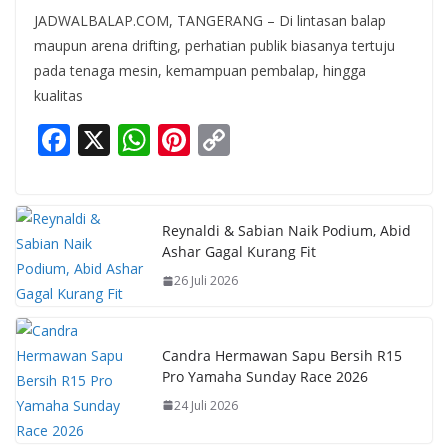
JADWALBALAP.COM, TANGERANG – Di lintasan balap
maupun arena drifting, perhatian publik biasanya tertuju
pada tenaga mesin, kemampuan pembalap, hingga
kualitas
F
X
W
Pi
C
ac
h
nt
o
e
at
er
p
b
s
e
y
Reynaldi & Sabian Naik Podium, Abid
Ashar Gagal Kurang Fit
o
A
st
Li
26 Juli 2026
o
p
n
k
p
k
Candra Hermawan Sapu Bersih R15
Pro Yamaha Sunday Race 2026
24 Juli 2026