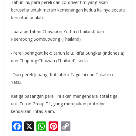
Tahun ini, para pereli dan co-driver tim yang akan
berusaha untuk meraih kemenangan kedua kalinya secara
beruntun adalah:
-Juara bertahan Chayapon Yotha (Thailand) dan
Peerapong Sombutwong (Thailand);
-Pereli peringkat ke-5 tahun lalu, Rifat Sungkar (Indonesia)
dan Chupong Chaiwan (Thailand); serta
-Duo pereli Jepang, Katsuhiko Taguchi dan Takahiro
Yasui.
Ketiga pasangan pereli ini akan mengendarai total tiga
unit Triton Group T1, yang merupakan prototipe
kendaraan lintas alam.
F
X
W
Pi
C
ac
h
nt
o