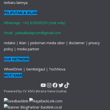
terbaru lainnya.
PELIPUTAN & IKLAN
WhatsApp : +62 818509233 (chat only)
Email : jadwalbalapcom@gmail.com
redaksi
|
iklan
|
pedoman media siber
|
disclaimer
|
privacy
policy
|
media partner
OUR NETWORK
WheelDrive
|
Gembelgaul
|
TechNova
IKUTI KAMI
YouTube
Instagram
Facebook
Twitter
TikTok
Powered by CV. KIVU (Kirana Varia Usaha)