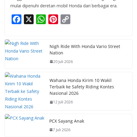
mulai dipenuhi deretan mobil Honda dari berbagai era.
F
X
W
Pi
C
ac
h
nt
o
e
at
er
p
b
s
e
y
Nigh Ride With Honda Vario Street
Nation
o
A
st
Li
20 Juli 2026
o
p
n
k
p
k
Wahana Honda Kirim 10 Wakil
Terbaik ke Safety Riding Kontes
Nasional 2026
12 Juli 2026
PCX Sayang Anak
7 Juli 2026