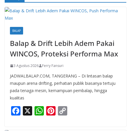
BALAP
Balap & Drift Lebih Adem Pakai
WINCOS, Proteksi Performa Max
3 Agustus 2026
Ferry Fansuri
JADWALBALAP.COM, TANGERANG – Di lintasan balap
maupun arena drifting, perhatian publik biasanya tertuju
pada tenaga mesin, kemampuan pembalap, hingga
kualitas
F
X
W
Pi
C
ac
h
nt
o
e
at
er
p