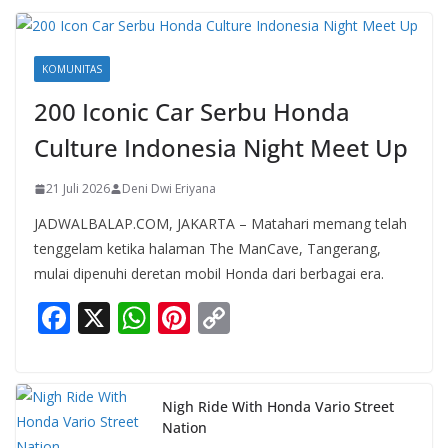
KOMUNITAS
200 Iconic Car Serbu Honda
Culture Indonesia Night Meet Up
21 Juli 2026
Deni Dwi Eriyana
JADWALBALAP.COM, JAKARTA – Matahari memang telah
tenggelam ketika halaman The ManCave, Tangerang,
mulai dipenuhi deretan mobil Honda dari berbagai era.
F
X
W
Pi
C
ac
h
nt
o
e
at
er
p
b
s
e
y
Nigh Ride With Honda Vario Street
Nation
o
A
st
Li