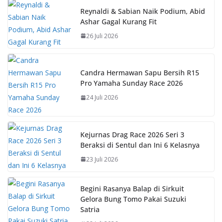
b
s
e
y
Reynaldi & Sabian Naik Podium, Abid
Ashar Gagal Kurang Fit
o
A
st
Li
26 Juli 2026
o
p
n
k
p
k
Candra Hermawan Sapu Bersih R15
Pro Yamaha Sunday Race 2026
24 Juli 2026
Kejurnas Drag Race 2026 Seri 3
Beraksi di Sentul dan Ini 6 Kelasnya
23 Juli 2026
Begini Rasanya Balap di Sirkuit
Gelora Bung Tomo Pakai Suzuki
Satria