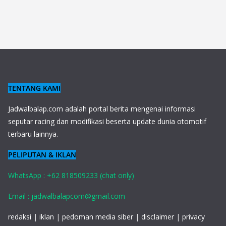
TENTANG KAMI
J
adwalbalap.com adalah portal berita mengenai informasi
seputar racing dan modifikasi beserta update dunia otomotif
terbaru lainnya.
PELIPUTAN & IKLAN
WhatsApp : +62 818509233 (chat only)
Email : jadwalbalapcom@gmail.com
redaksi
|
iklan
|
pedoman media siber
|
disclaimer
|
privacy