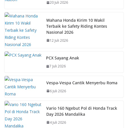
20 Juli 2026
o
p
n
k
p
k
Wahana Honda Kirim 10 Wakil
Terbaik ke Safety Riding Kontes
Nasional 2026
12 Juli 2026
PCX Sayang Anak
7 Juli 2026
Vespa-Vespa Cantik Menyerbu Roma
6 Juli 2026
Vario 160 Ngebut Pol di Honda Track
Day 2026 Mandalika
4 Juli 2026