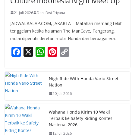
Culture Indonesia Night Meet Up
21 Juli 2026
Deni Dwi Eriyana
JADWALBALAP.COM, JAKARTA – Matahari memang telah
tenggelam ketika halaman The ManCave, Tangerang,
mulai dipenuhi deretan mobil Honda dari berbagai era.
F
X
W
Pi
C
ac
h
nt
o
e
at
er
p
b
s
e
y
Nigh Ride With Honda Vario Street
Nation
o
A
st
Li
20 Juli 2026
o
p
n
k
p
k
Wahana Honda Kirim 10 Wakil
Terbaik ke Safety Riding Kontes
Nasional 2026
12 Juli 2026