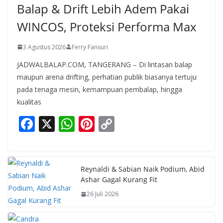
Balap & Drift Lebih Adem Pakai
WINCOS, Proteksi Performa Max
3 Agustus 2026
Ferry Fansuri
JADWALBALAP.COM, TANGERANG – Di lintasan balap
maupun arena drifting, perhatian publik biasanya tertuju
pada tenaga mesin, kemampuan pembalap, hingga
kualitas
F
X
W
Pi
C
ac
h
nt
o
e
at
er
p
b
s
e
y
Reynaldi & Sabian Naik Podium, Abid
Ashar Gagal Kurang Fit
o
A
st
Li
26 Juli 2026
o
p
n
k
p
k