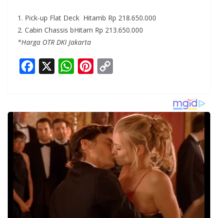
1. Pick-up Flat Deck Hitamb Rp 218.650.000
2. Cabin Chassis bHitam Rp 213.650.000
*Harga OTR DKI Jakarta
F
X
W
Pi
C
ac
h
nt
o
e
at
er
p
b
s
e
y
o
A
st
Li
o
p
n
k
p
k