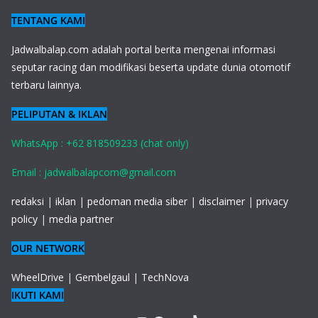
TENTANG KAMI
J
adwalbalap.com adalah portal berita mengenai informasi
seputar racing dan modifikasi beserta update dunia otomotif
terbaru lainnya.
PELIPUTAN & IKLAN
WhatsApp : +62 818509233 (chat only)
Email : jadwalbalapcom@gmail.com
redaksi
|
iklan
|
pedoman media siber
|
disclaimer
|
privacy
policy
|
media partner
OUR NETWORK
WheelDrive
|
Gembelgaul
|
TechNova
IKUTI KAMI