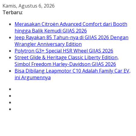
Skip
Kamis, Agustus 6, 2026
to
Terbaru:
content
Merasakan Citroën Advanced Comfort dari Booth
hingga Balik Kemudi GIIAS 2026
Jeep Rayakan 85 Tahun-nya di GIIAS 2026 Dengan
Wrangler Anniversary Edition
Polytron G3+ Special HSR Wheel GIIAS 2026
Street Glide & Heritage Classic Liberty Edition,
Simbol Freedom Harley-Davidson GIIAS 2026
Bisa Dibilang Leapmotor C10 Adalah Family Car EV,
ini Argumennya