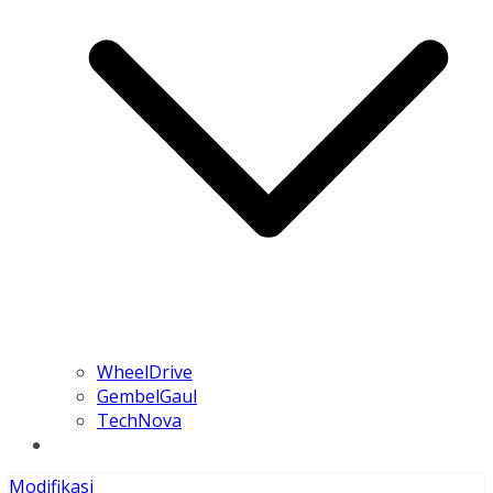
WheelDrive
GembelGaul
TechNova
Modifikasi