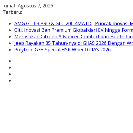
Skip
Jumat, Agustus 7, 2026
to
Terbaru:
content
AMG GT 63 PRO & GLC 200 4MATIC, Puncak Inovasi M
Giti, Inovasi Ban Premium Global dari EV hingga Form
Merasakan Citroën Advanced Comfort dari Booth hin
Jeep Rayakan 85 Tahun-nya di GIIAS 2026 Dengan Wra
Polytron G3+ Special HSR Wheel GIIAS 2026