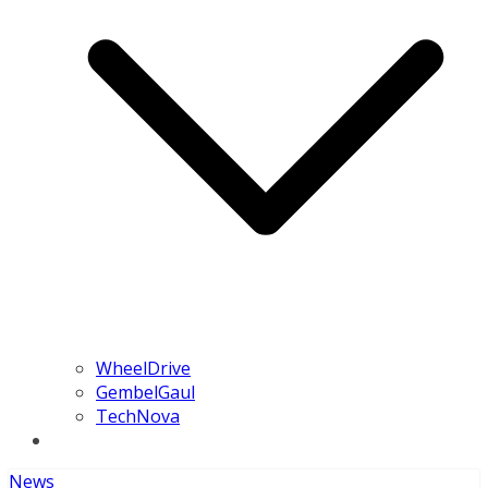
WheelDrive
GembelGaul
TechNova
News