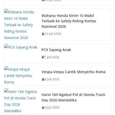
o
p
n
k
p
k
Wahana Honda Kirim 10 Wakil
Terbaik ke Safety Riding Kontes
Nasional 2026
12 Juli 2026
PCX Sayang Anak
7 Juli 2026
Vespa-Vespa Cantik Menyerbu Roma
6 Juli 2026
Vario 160 Ngebut Pol di Honda Track
Day 2026 Mandalika
4 Juli 2026