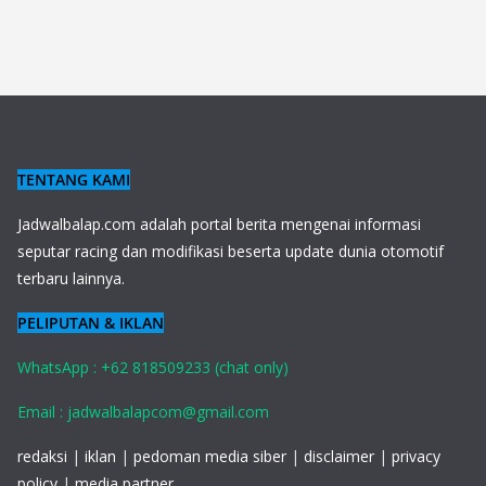
TENTANG KAMI
J
adwalbalap.com adalah portal berita mengenai informasi
seputar racing dan modifikasi beserta update dunia otomotif
terbaru lainnya.
PELIPUTAN & IKLAN
WhatsApp : +62 818509233 (chat only)
Email : jadwalbalapcom@gmail.com
redaksi
|
iklan
|
pedoman media siber
|
disclaimer
|
privacy
policy
|
media partner