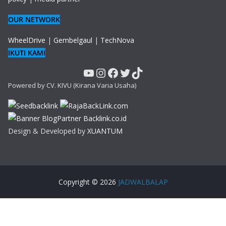
OUR NETWORK
WheelDrive
|
Gembelgaul
|
TechNova
IKUTI KAMI
YouTube
Instagram
Facebook
Twitter
TikTok
Powered by CV. KIVU (Kirana Varia Usaha)
Design & Developed by
XUANTUM
Copyright © 2026
JADWALBALAP