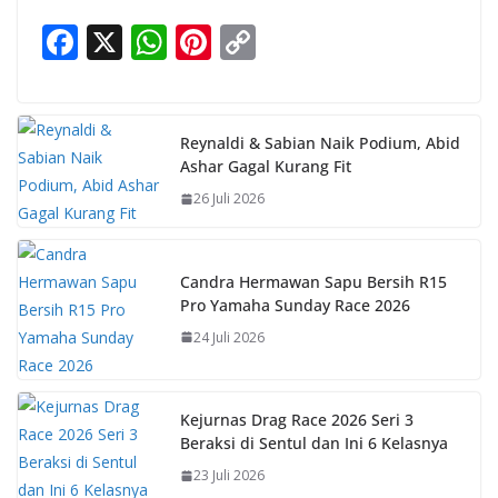
F
X
W
Pi
C
ac
h
nt
o
e
at
er
p
b
s
e
y
Reynaldi & Sabian Naik Podium, Abid
Ashar Gagal Kurang Fit
o
A
st
Li
26 Juli 2026
o
p
n
k
p
k
Candra Hermawan Sapu Bersih R15
Pro Yamaha Sunday Race 2026
24 Juli 2026
Kejurnas Drag Race 2026 Seri 3
Beraksi di Sentul dan Ini 6 Kelasnya
23 Juli 2026