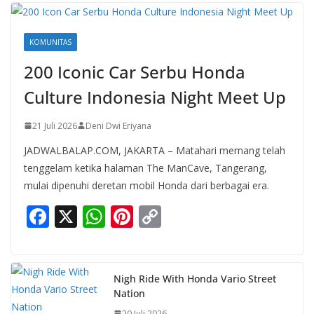
KOMUNITAS
200 Iconic Car Serbu Honda
Culture Indonesia Night Meet Up
21 Juli 2026
Deni Dwi Eriyana
JADWALBALAP.COM, JAKARTA – Matahari memang telah
tenggelam ketika halaman The ManCave, Tangerang,
mulai dipenuhi deretan mobil Honda dari berbagai era.
F
X
W
Pi
C
ac
h
nt
o
e
at
er
p
b
s
e
y
Nigh Ride With Honda Vario Street
Nation
o
A
st
Li
20 Juli 2026