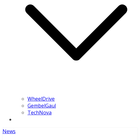
WheelDrive
GembelGaul
TechNova
News