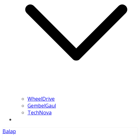
WheelDrive
GembelGaul
TechNova
Balap