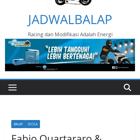
JADWALBALAP
Racing dan Modifikasi Adalah Energi
BALAP
IDOLA
Fabio Quartararo &