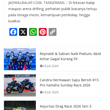
JADWALBALAP.COM, TANGERANG – Di lintasan balap
maupun arena drifting, perhatian publik biasanya tertuju
pada tenaga mesin, kemampuan pembalap, hingga
kualitas
F
X
W
Pi
C
ac
h
nt
o
e
at
er
p
b
s
e
y
Reynaldi & Sabian Naik Podium, Abid
Ashar Gagal Kurang Fit
o
A
st
Li
26 Juli 2026
o
p
n
k
p
k
Candra Hermawan Sapu Bersih R15
Pro Yamaha Sunday Race 2026
24 Juli 2026
Kejurnas Drag Race 2026 Seri 3