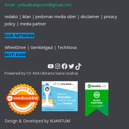
Email : jadwalbalapcom@gmail.com
redaksi
|
iklan
|
pedoman media siber
|
disclaimer
|
privacy
policy
|
media partner
OUR NETWORK
WheelDrive
|
Gembelgaul
|
TechNova
IKUTI KAMI
YouTube
Instagram
Facebook
Twitter
TikTok
Powered by CV. KIVU (Kirana Varia Usaha)
Design & Developed by
XUANTUM