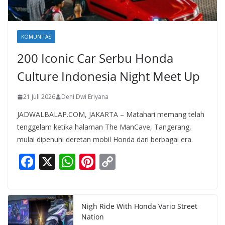
KOMUNITAS
200 Iconic Car Serbu Honda
Culture Indonesia Night Meet Up
21 Juli 2026
Deni Dwi Eriyana
JADWALBALAP.COM, JAKARTA – Matahari memang telah
tenggelam ketika halaman The ManCave, Tangerang,
mulai dipenuhi deretan mobil Honda dari berbagai era.
F
X
W
Pi
C
ac
h
nt
o
e
at
er
p
b
s
e
y
Nigh Ride With Honda Vario Street
Nation