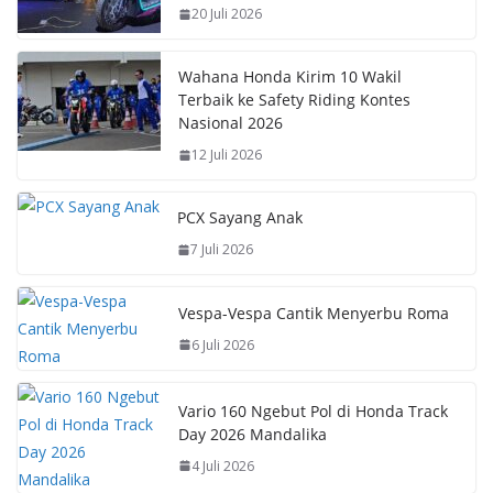
o
A
st
Li
20 Juli 2026
o
p
n
k
p
k
Wahana Honda Kirim 10 Wakil
Terbaik ke Safety Riding Kontes
Nasional 2026
12 Juli 2026
PCX Sayang Anak
7 Juli 2026
Vespa-Vespa Cantik Menyerbu Roma
6 Juli 2026
Vario 160 Ngebut Pol di Honda Track
Day 2026 Mandalika
4 Juli 2026