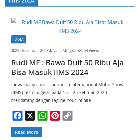
iims 2024
IDOLA
23 Desember 2023
Naila Athiyyah
964 Views
Rudi MF : Bawa Duit 50 Ribu Aja
Bisa Masuk IIMS 2024
Jadwalbalap.com – Indonesia International Motor Show
(IIMS) resmi digelar pada 15 – 25 Februari 2024
mendatang dengan tagline Your Infinite
F
X
W
Pi
C
ac
h
nt
o
e
at
er
p
Read More