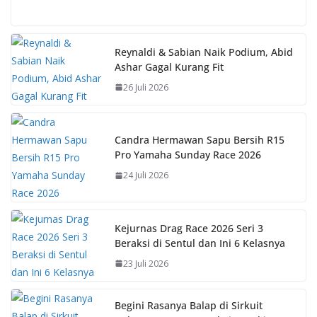
ac
h
nt
o
e
at
er
p
b
s
e
y
Reynaldi & Sabian Naik Podium, Abid
Ashar Gagal Kurang Fit
o
A
st
Li
26 Juli 2026
o
p
n
k
p
k
Candra Hermawan Sapu Bersih R15
Pro Yamaha Sunday Race 2026
24 Juli 2026
Kejurnas Drag Race 2026 Seri 3
Beraksi di Sentul dan Ini 6 Kelasnya
23 Juli 2026
Begini Rasanya Balap di Sirkuit