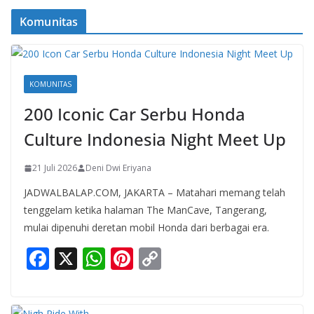
Komunitas
KOMUNITAS
200 Iconic Car Serbu Honda
Culture Indonesia Night Meet Up
21 Juli 2026
Deni Dwi Eriyana
JADWALBALAP.COM, JAKARTA – Matahari memang telah
tenggelam ketika halaman The ManCave, Tangerang,
mulai dipenuhi deretan mobil Honda dari berbagai era.
F
X
W
Pi
C
ac
h
nt
o
e
at
er
p