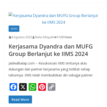
b
s
e
y
o
A
st
Li
o
p
n
k
p
k
NEWS
4 Agustus 2023
Naila Athiyyah
1129 Views
Kerjasama Dyandra dan MUFG
Group Berlanjut ke IIMS 2024
Jadwalbalap.com – Kesuksesan IIMS tentunya atas
dukungan dari partner kerjasama yang terlibat setiap
tahunnya. IIMS telah membuktikan diri sebagai partner
F
X
W
Pi
C
ac
h
nt
o
e
at
er
p
Read More