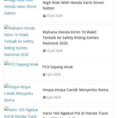
b
s
e
y
Nigh Ride With Honda Vario Street
Nation
o
A
st
Li
20 Juli 2026
o
p
n
k
p
k
Wahana Honda Kirim 10 Wakil
Terbaik ke Safety Riding Kontes
Nasional 2026
12 Juli 2026
PCX Sayang Anak
7 Juli 2026
Vespa-Vespa Cantik Menyerbu Roma
6 Juli 2026
Vario 160 Ngebut Pol di Honda Track