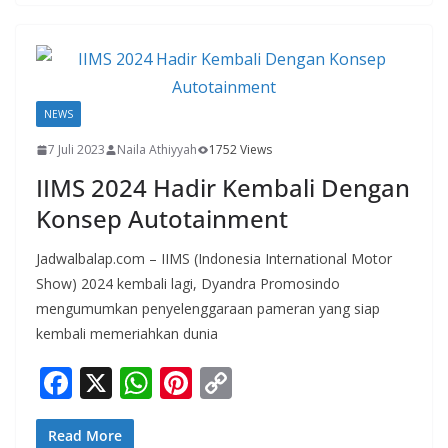
b
s
e
y
o
A
st
Li
o
p
n
k
p
k
NEWS
7 Juli 2023
Naila Athiyyah
1752 Views
IIMS 2024 Hadir Kembali Dengan
Konsep Autotainment
Jadwalbalap.com – IIMS (Indonesia International Motor
Show) 2024 kembali lagi, Dyandra Promosindo
mengumumkan penyelenggaraan pameran yang siap
kembali memeriahkan dunia
F
X
W
Pi
C
ac
h
nt
o
e
at
er
p
Read More