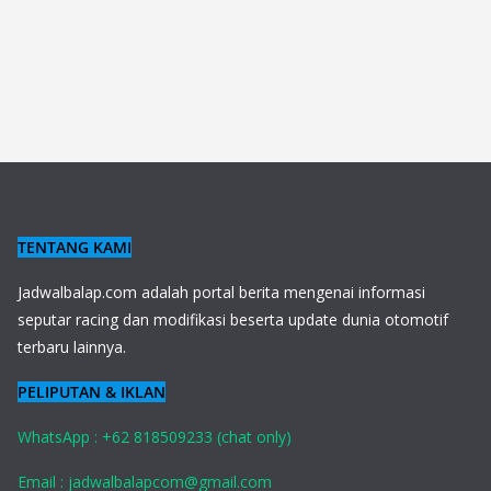
TENTANG KAMI
J
adwalbalap.com adalah portal berita mengenai informasi
seputar racing dan modifikasi beserta update dunia otomotif
terbaru lainnya.
PELIPUTAN & IKLAN
WhatsApp : +62 818509233 (chat only)
Email : jadwalbalapcom@gmail.com