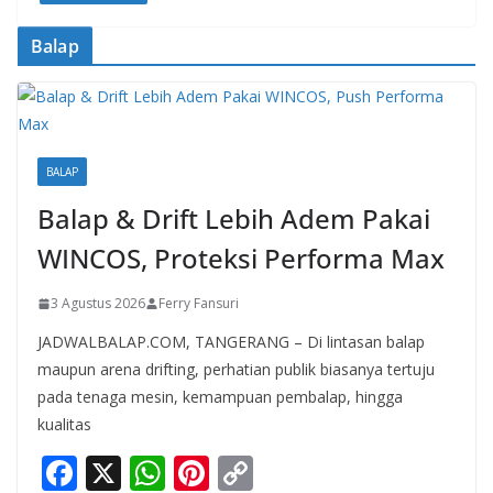
b
s
e
y
Balap
o
A
st
Li
o
p
n
k
p
k
BALAP
Balap & Drift Lebih Adem Pakai
WINCOS, Proteksi Performa Max
3 Agustus 2026
Ferry Fansuri
JADWALBALAP.COM, TANGERANG – Di lintasan balap
maupun arena drifting, perhatian publik biasanya tertuju
pada tenaga mesin, kemampuan pembalap, hingga
kualitas
F
X
W
Pi
C