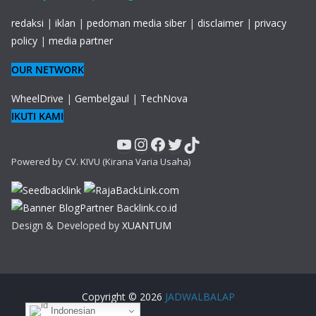
redaksi
|
iklan
|
pedoman media siber
|
disclaimer
|
privacy
policy
|
media partner
OUR NETWORK
WheelDrive
|
Gembelgaul
|
TechNova
IKUTI KAMI
YouTube
Instagram
Facebook
Twitter
TikTok
Powered by CV. KIVU (Kirana Varia Usaha)
Design & Developed by
XUANTUM
Copyright © 2026
JADWALBALAP
Indonesian