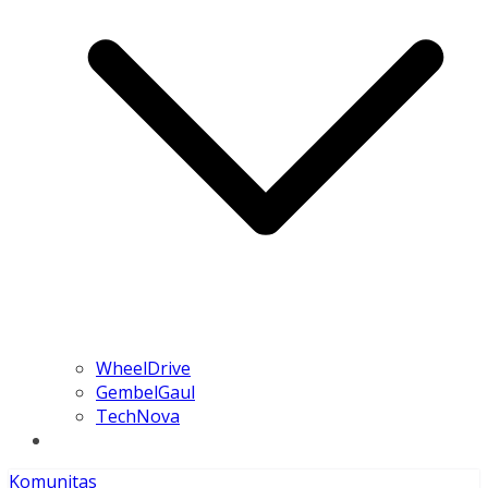
WheelDrive
GembelGaul
TechNova
Komunitas