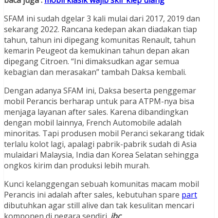
baca juga :
mobil klasik wajib skir klep ulang
SFAM ini sudah dgelar 3 kali mulai dari 2017, 2019 dan
sekarang 2022. Rancana kedepan akan diadakan tiap
tahun, tahun ini dipegang komunitas Renault, tahun
kemarin Peugeot da kemukinan tahun depan akan
dipegang Citroen. “Ini dimaksudkan agar semua
kebagian dan merasakan” tambah Daksa kembali.
Dengan adanya SFAM ini, Daksa beserta penggemar
mobil Perancis berharap untuk para ATPM-nya bisa
menjaga layanan after sales. Karena dibandingkan
dengan mobil lainnya, French Automobile adalah
minoritas. Tapi produsen mobil Peranci sekarang tidak
terlalu kolot lagi, apalagi pabrik-pabrik sudah di Asia
mulaidari Malaysia, India dan Korea Selatan sehingga
ongkos kirim dan produksi lebih murah.
Kunci kelanggengan sebuah komunitas macam mobil
Perancis ini adalah after sales, kebutuhan spare
part
dibutuhkan agar still alive dan tak kesulitan mencari
komponen di negara sendiri.
jbc