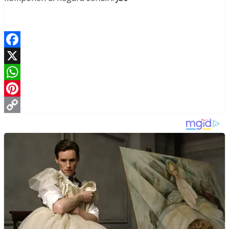
Facebook
X
WhatsApp
Pinterest
Copy
Link