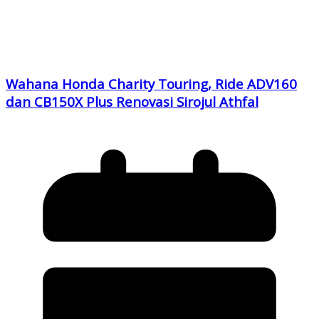
Wahana Honda Charity Touring, Ride ADV160
dan CB150X Plus Renovasi Sirojul Athfal