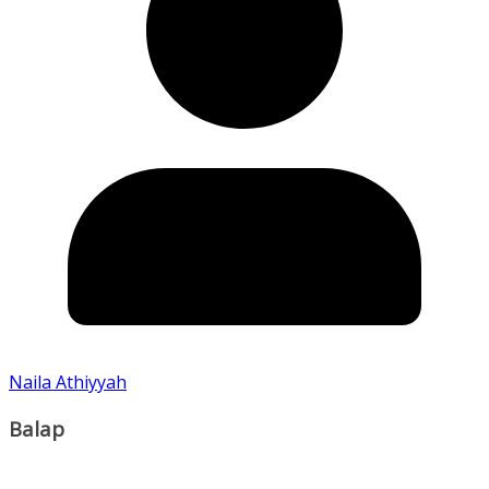
Naila Athiyyah
Balap