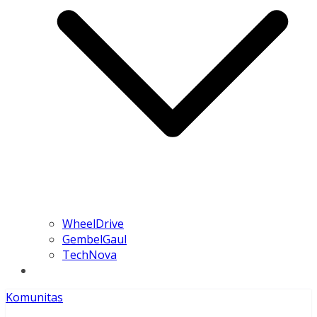
WheelDrive
GembelGaul
TechNova
Komunitas