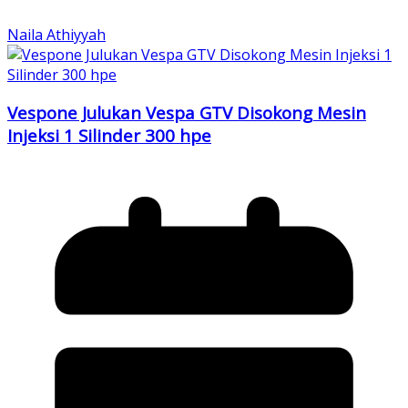
Naila Athiyyah
Vespone Julukan Vespa GTV Disokong Mesin
Injeksi 1 Silinder 300 hpe