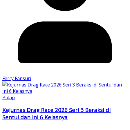
Ferry Fansuri
Balap
Kejurnas Drag Race 2026 Seri 3 Beraksi di
Sentul dan Ini 6 Kelasnya