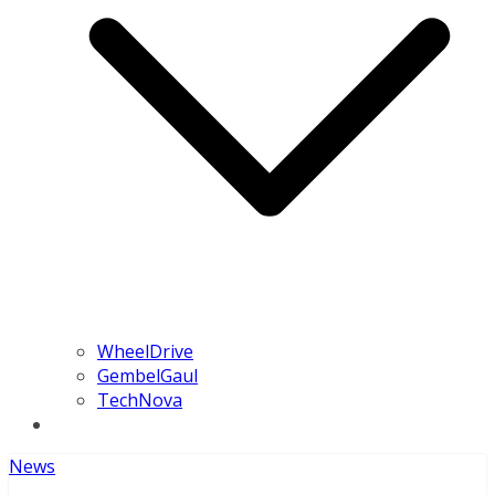
WheelDrive
GembelGaul
TechNova
News