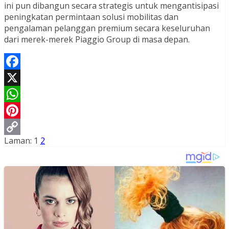
ini pun dibangun secara strategis untuk mengantisipasi
peningkatan permintaan solusi mobilitas dan
pengalaman pelanggan premium secara keseluruhan
dari merek-merek Piaggio Group di masa depan.
Facebook
X
WhatsApp
Pinterest
Laman:
1
2
Copy
Link