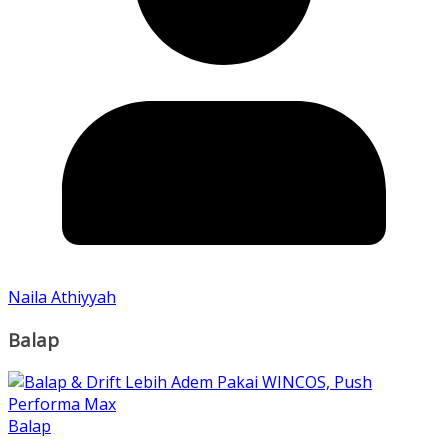
Naila Athiyyah
Balap
Balap