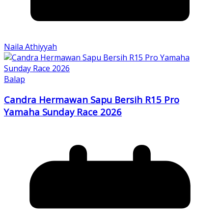
Naila Athiyyah
Balap
Candra Hermawan Sapu Bersih R15 Pro
Yamaha Sunday Race 2026