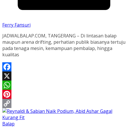
Ferry Fansuri
JADWALBALAP.COM, TANGERANG – Di lintasan balap
maupun arena drifting, perhatian publik biasanya tertuju
pada tenaga mesin, kemampuan pembalap, hingga
kualitas
Facebook
X
WhatsApp
Pinterest
Copy
Link
Balap