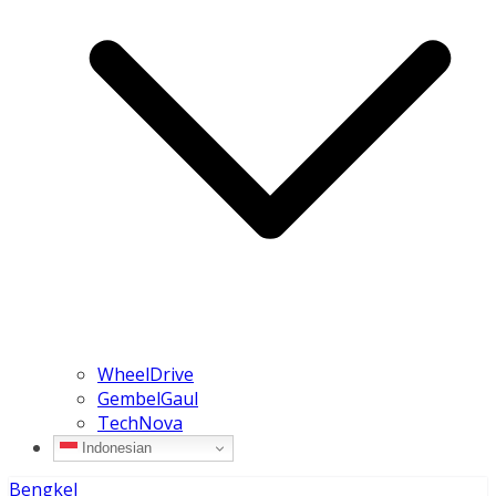
WheelDrive
GembelGaul
TechNova
Indonesian
Bengkel