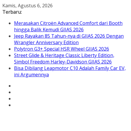
Skip
Kamis, Agustus 6, 2026
to
Terbaru:
content
Merasakan Citroën Advanced Comfort dari Booth
hingga Balik Kemudi GIIAS 2026
Jeep Rayakan 85 Tahun-nya di GIIAS 2026 Dengan
Wrangler Anniversary Edition
Polytron G3+ Special HSR Wheel GIIAS 2026
Street Glide & Heritage Classic Liberty Edition,
Simbol Freedom Harley-Davidson GIIAS 2026
Bisa Dibilang Leapmotor C10 Adalah Family Car EV,
ini Argumennya