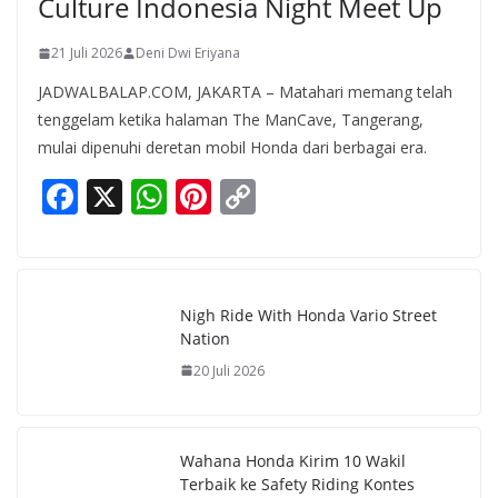
Culture Indonesia Night Meet Up
21 Juli 2026
Deni Dwi Eriyana
JADWALBALAP.COM, JAKARTA – Matahari memang telah
tenggelam ketika halaman The ManCave, Tangerang,
mulai dipenuhi deretan mobil Honda dari berbagai era.
F
X
W
Pi
C
ac
h
nt
o
e
at
er
p
b
s
e
y
Nigh Ride With Honda Vario Street
o
A
st
Li
Nation
o
p
n
20 Juli 2026
k
p
k
Wahana Honda Kirim 10 Wakil
Terbaik ke Safety Riding Kontes