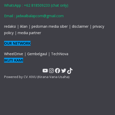
WhatsApp : +62 818509233 (chat only)
Email : jadwalbalapcom@gmail.com
redaksi
|
iklan
|
pedoman media siber
|
disclaimer
|
privacy
policy
|
media partner
OUR NETWORK
WheelDrive
|
Gembelgaul
|
TechNova
IKUTI KAMI
YouTube
Instagram
Facebook
Twitter
TikTok
Powered by CV. KIVU (Kirana Varia Usaha)