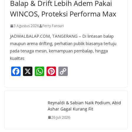
Balap & Drift Lebih Adem Pakai
WINCOS, Proteksi Performa Max
3 Agustus 2026
Ferry Fansuri
JADWALBALAP.COM, TANGERANG – Di lintasan balap
maupun arena drifting, perhatian publik biasanya tertuju
pada tenaga mesin, kemampuan pembalap, hingga
kualitas
F
X
W
Pi
C
ac
h
nt
o
e
at
er
p
b
s
e
y
Reynaldi & Sabian Naik Podium, Abid
o
A
st
Li
Ashar Gagal Kurang Fit
o
p
n
26 Juli 2026
k
p
k