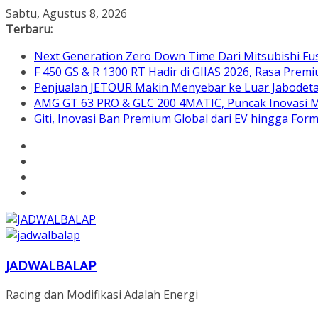
Skip
Sabtu, Agustus 8, 2026
to
Terbaru:
content
Next Generation Zero Down Time Dari Mitsubishi Fus
F 450 GS & R 1300 RT Hadir di GIIAS 2026, Rasa Pre
Penjualan JETOUR Makin Menyebar ke Luar Jabodetab
AMG GT 63 PRO & GLC 200 4MATIC, Puncak Inovasi M
Giti, Inovasi Ban Premium Global dari EV hingga Form
JADWALBALAP
Racing dan Modifikasi Adalah Energi