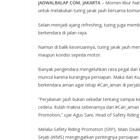
JADWALBALAP.COM, JAKARTA
– Momen libur Nata
untuk melakukan turing jarak jauh bersama komuni
Selain menjadi ajang refreshing, turing juga m
berkendara di jalan raya.
Namun di balik keseruannya, turing jarak jauh me
maupun kondisi sepeda motor.
Banyak pengendara mengeluhkan rasa pegal dan ke
muncul karena kurangnya persiapan. Maka dari it
berkendara aman agar tetap #Cari_aman di perjal
“Perjalanan jauh bukan sekadar tentang sampai ke
cedera. Itulah makna sebenarnya dari #Cari_aman 
Promotion,” ujar Agus Sani, Head of Safety Ridi
Melalui Safety Riding Promotion (SRP), Main D
Sejati (WMS) mengingatkan pentingnya persiapan da