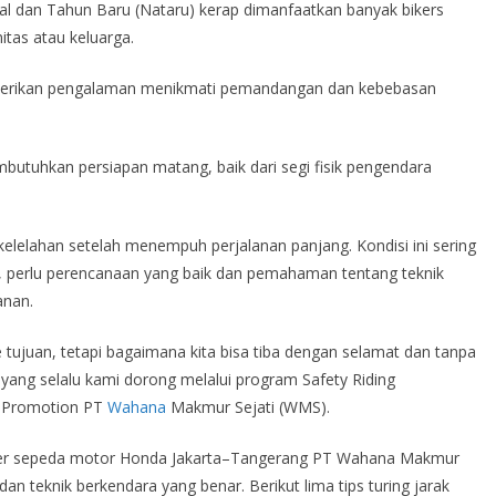
l dan Tahun Baru (Nataru) kerap dimanfaatkan banyak bikers
tas atau keluarga.
emberikan pengalaman menikmati pemandangan dan kebebasan
mbutuhkan persiapan matang, baik dari segi fisik pengendara
lelahan setelah menempuh perjalanan panjang. Kondisi ini sering
u, perlu perencanaan yang baik dan pemahaman tentang teknik
anan.
 tujuan, tetapi bagaimana kita bisa tiba dengan selamat dan tanpa
yang selalu kami dorong melalui program Safety Riding
ng Promotion PT
Wahana
Makmur Sejati (WMS).
ealer sepeda motor Honda Jakarta–Tangerang PT Wahana Makmur
n teknik berkendara yang benar. Berikut lima tips turing jarak