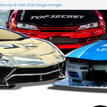
ahun-nya di GIIAS 2026 Dengan Wrangler
al HSR Wheel GIIAS 2026
GLC 200 4MATIC, Puncak Inovasi
 Tahun di GIIAS 2026
remium Global dari EV hingga Formula 3
 Advanced Comfort dari Booth hingga
 2026