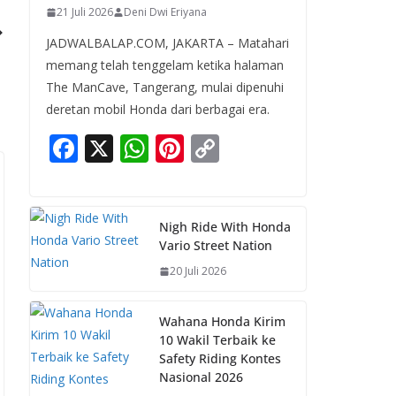
21 Juli 2026
Deni Dwi Eriyana
JADWALBALAP.COM, JAKARTA – Matahari
memang telah tenggelam ketika halaman
The ManCave, Tangerang, mulai dipenuhi
deretan mobil Honda dari berbagai era.
F
X
W
Pi
C
ac
h
nt
o
e
at
er
p
b
s
e
y
Nigh Ride With Honda
Vario Street Nation
o
A
st
Li
20 Juli 2026
o
p
n
k
p
k
Wahana Honda Kirim
10 Wakil Terbaik ke
Safety Riding Kontes
Nasional 2026