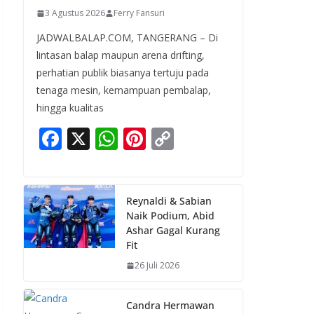
3 Agustus 2026
Ferry Fansuri
JADWALBALAP.COM, TANGERANG – Di
lintasan balap maupun arena drifting,
perhatian publik biasanya tertuju pada
tenaga mesin, kemampuan pembalap,
hingga kualitas
F
X
W
Pi
C
ac
h
nt
o
e
at
er
p
b
s
e
y
Reynaldi & Sabian
Naik Podium, Abid
o
A
st
Li
Ashar Gagal Kurang
o
p
n
Fit
k
p
k
26 Juli 2026
Candra Hermawan