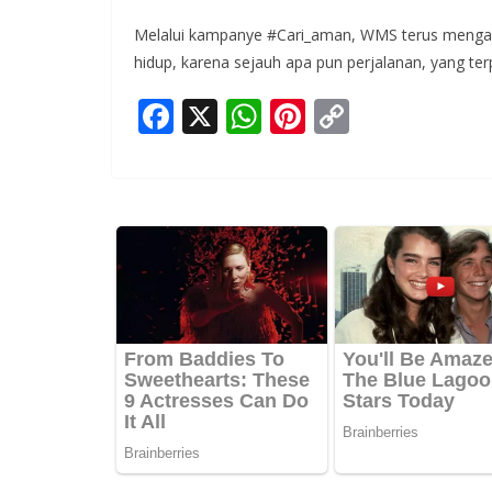
Melalui kampanye #Cari_aman, WMS terus mengaj
hidup, karena sejauh apa pun perjalanan, yang ter
F
X
W
Pi
C
ac
h
nt
o
e
at
er
p
b
s
e
y
o
A
st
Li
o
p
n
k
p
k