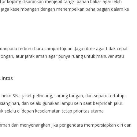
or kopling disarankan menjepit tangki bahan bakar agar lebih
enjaga keseimbangan dengan menempelkan paha bagian dalam ke
 daripada terburu-buru sampai tujuan. Jaga ritme agar tidak cepat
bongan, atur jarak aman agar punya ruang untuk manuver atau
Lintas
helm SNI, jaket pelindung, sarung tangan, dan sepatu tertutup.
iang hari, dan selalu gunakan lampu sein saat berpindah jalur.
k selalu di depan keselamatan tetap prioritas utama.
bih aman dan menyenangkan jika pengendara mempersiapkan diri dan