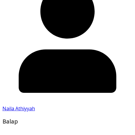
Naila Athiyyah
Balap