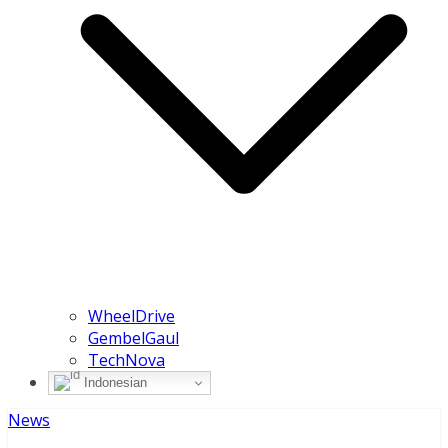
WheelDrive
GembelGaul
TechNova
Indonesian
News