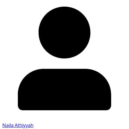
Naila Athiyyah