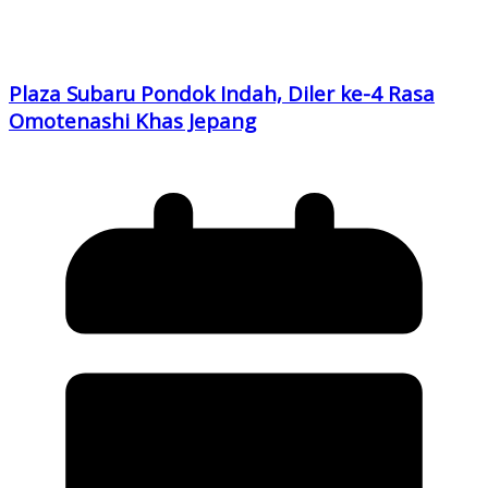
Plaza Subaru Pondok Indah, Diler ke-4 Rasa
Omotenashi Khas Jepang