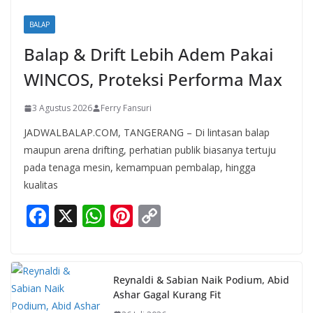
BALAP
Balap & Drift Lebih Adem Pakai
WINCOS, Proteksi Performa Max
3 Agustus 2026
Ferry Fansuri
JADWALBALAP.COM, TANGERANG – Di lintasan balap
maupun arena drifting, perhatian publik biasanya tertuju
pada tenaga mesin, kemampuan pembalap, hingga
kualitas
F
X
W
Pi
C
ac
h
nt
o
e
at
er
p
b
s
e
y
Reynaldi & Sabian Naik Podium, Abid
Ashar Gagal Kurang Fit
o
A
st
Li