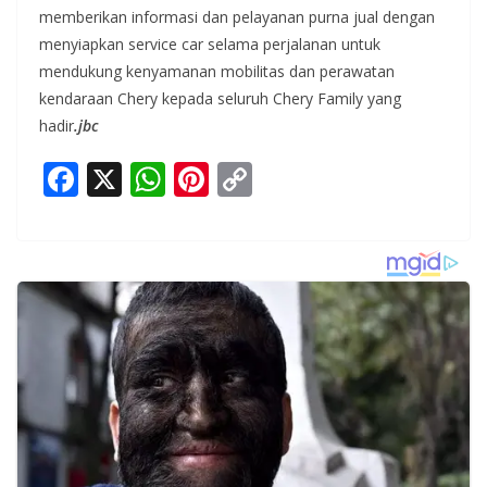
memberikan informasi dan pelayanan purna jual dengan
menyiapkan service car selama perjalanan untuk
mendukung kenyamanan mobilitas dan perawatan
kendaraan Chery kepada seluruh Chery Family yang
hadir
.jbc
F
X
W
Pi
C
ac
h
nt
o
e
at
er
p
b
s
e
y
o
A
st
Li
o
p
n
k
p
k