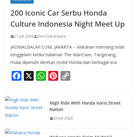
200 Iconic Car Serbu Honda
Culture Indonesia Night Meet Up
21 Juli 2026
Deni Dwi Eriyana
JADWALBALAP.COM, JAKARTA – Matahari memang telah
tenggelam ketika halaman The ManCave, Tangerang,
mulai dipenuhi deretan mobil Honda dari berbagai era.
F
X
W
Pi
C
ac
h
nt
o
e
at
er
p
b
s
e
y
Nigh Ride With Honda Vario Street
Nation
o
A
st
Li
20 Juli 2026
o
p
n
k
p
k