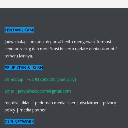
TENTANG KAMI
J
adwalbalap.com adalah portal berita mengenai informasi
seputar racing dan modifikasi beserta update dunia otomotif
terbaru lainnya.
PELIPUTAN & IKLAN
WhatsApp : +62 818509233 (chat only)
Email : jadwalbalapcom@gmail.com
redaksi
|
iklan
|
pedoman media siber
|
disclaimer
|
privacy
policy
|
media partner
OUR NETWORK