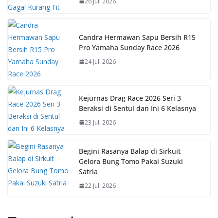
26 Juli 2026
o
p
n
k
p
k
Candra Hermawan Sapu Bersih R15
Pro Yamaha Sunday Race 2026
24 Juli 2026
Kejurnas Drag Race 2026 Seri 3
Beraksi di Sentul dan Ini 6 Kelasnya
23 Juli 2026
Begini Rasanya Balap di Sirkuit
Gelora Bung Tomo Pakai Suzuki
Satria
22 Juli 2026