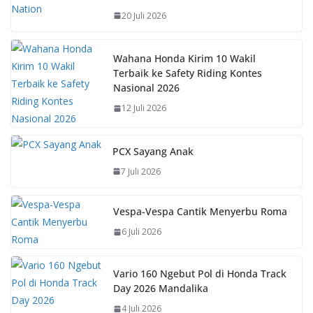
o
A
st
Li
20 Juli 2026
o
p
n
k
p
k
Wahana Honda Kirim 10 Wakil
Terbaik ke Safety Riding Kontes
Nasional 2026
12 Juli 2026
PCX Sayang Anak
7 Juli 2026
Vespa-Vespa Cantik Menyerbu Roma
6 Juli 2026
Vario 160 Ngebut Pol di Honda Track
Day 2026 Mandalika
4 Juli 2026