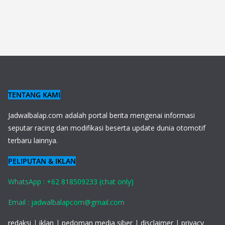
TENTANG KAMI
J
adwalbalap.com adalah portal berita mengenai informasi
seputar racing dan modifikasi beserta update dunia otomotif
terbaru lainnya.
PELIPUTAN & IKLAN
WhatsApp : +62 818509233 (chat only)
Email : jadwalbalapcom@gmail.com
redaksi
|
iklan
|
pedoman media siber
|
disclaimer
|
privacy