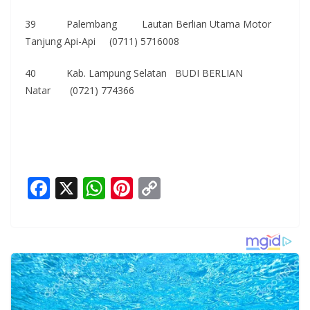
39 Palembang Lautan Berlian Utama Motor
Tanjung Api-Api (0711) 5716008
40 Kab. Lampung Selatan BUDI BERLIAN
Natar (0721) 774366
F
X
W
Pi
C
ac
h
nt
o
e
at
er
p
b
s
e
y
o
A
st
Li
o
p
n