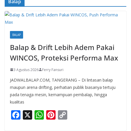
Balap
BALAP
Balap & Drift Lebih Adem Pakai
WINCOS, Proteksi Performa Max
3 Agustus 2026
Ferry Fansuri
JADWALBALAP.COM, TANGERANG – Di lintasan balap
maupun arena drifting, perhatian publik biasanya tertuju
pada tenaga mesin, kemampuan pembalap, hingga
kualitas
F
X
W
Pi
C
ac
h
nt
o