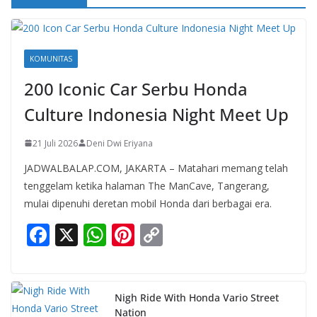
KOMUNITAS
200 Iconic Car Serbu Honda
Culture Indonesia Night Meet Up
21 Juli 2026
Deni Dwi Eriyana
JADWALBALAP.COM, JAKARTA – Matahari memang telah
tenggelam ketika halaman The ManCave, Tangerang,
mulai dipenuhi deretan mobil Honda dari berbagai era.
F
X
W
Pi
C
ac
h
nt
o
e
at
er
p
b
s
e
y
Nigh Ride With Honda Vario Street
Nation