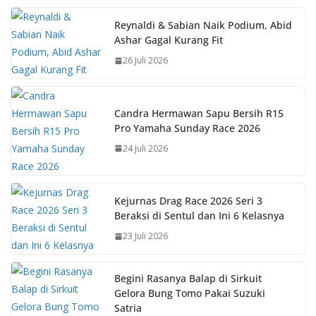
e
at
er
p
b
s
e
y
Reynaldi & Sabian Naik Podium, Abid
Ashar Gagal Kurang Fit
o
A
st
Li
26 Juli 2026
o
p
n
k
p
k
Candra Hermawan Sapu Bersih R15
Pro Yamaha Sunday Race 2026
24 Juli 2026
Kejurnas Drag Race 2026 Seri 3
Beraksi di Sentul dan Ini 6 Kelasnya
23 Juli 2026
Begini Rasanya Balap di Sirkuit
Gelora Bung Tomo Pakai Suzuki
Satria