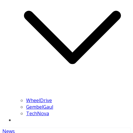
WheelDrive
GembelGaul
TechNova
News