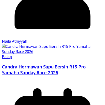
Naila Athiyyah
Balap
Candra Hermawan Sapu Bersih R15 Pro
Yamaha Sunday Race 2026