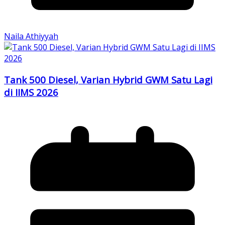
Naila Athiyyah
Tank 500 Diesel, Varian Hybrid GWM Satu Lagi
di IIMS 2026