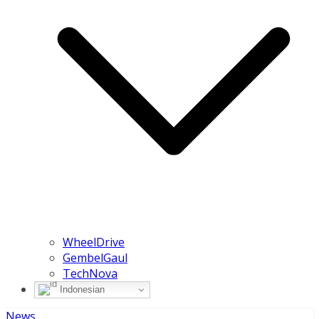
WheelDrive
GembelGaul
TechNova
Indonesian
News