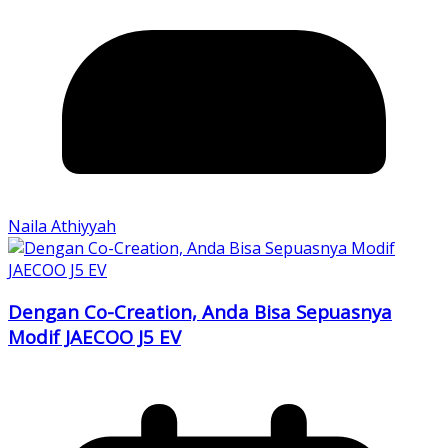
Naila Athiyyah
Dengan Co-Creation, Anda Bisa Sepuasnya
Modif JAECOO J5 EV