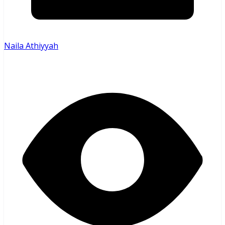
Naila Athiyyah