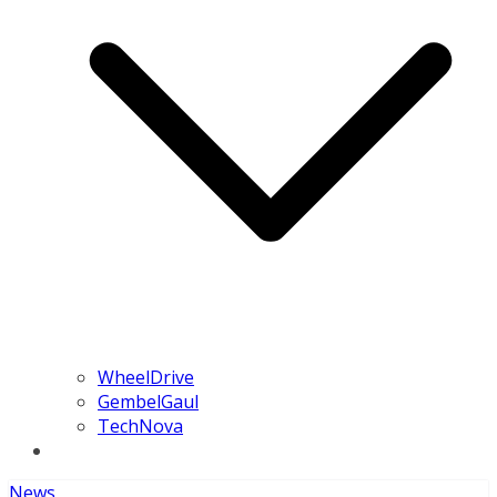
WheelDrive
GembelGaul
TechNova
News