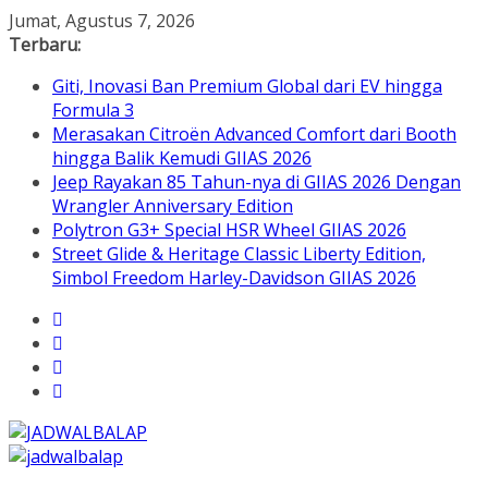
Skip
Jumat, Agustus 7, 2026
to
Terbaru:
content
Giti, Inovasi Ban Premium Global dari EV hingga
Formula 3
Merasakan Citroën Advanced Comfort dari Booth
hingga Balik Kemudi GIIAS 2026
Jeep Rayakan 85 Tahun-nya di GIIAS 2026 Dengan
Wrangler Anniversary Edition
Polytron G3+ Special HSR Wheel GIIAS 2026
Street Glide & Heritage Classic Liberty Edition,
Simbol Freedom Harley-Davidson GIIAS 2026