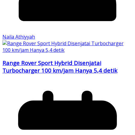
Naila Athiyyah
Range Rover Sport Hybrid Disenjatai
Turbocharger 100 km/jam Hanya 5,4 detik