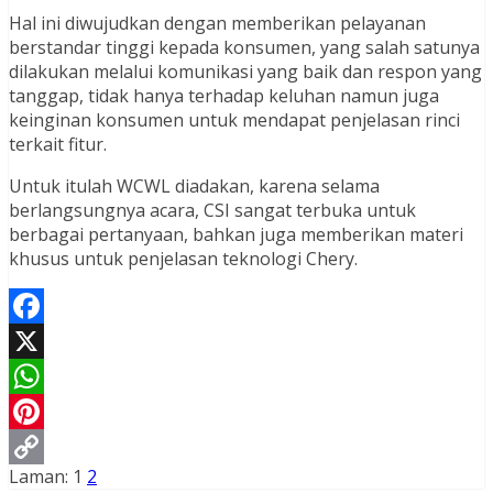
Hal ini diwujudkan dengan memberikan pelayanan
berstandar tinggi kepada konsumen, yang salah satunya
dilakukan melalui komunikasi yang baik dan respon yang
tanggap, tidak hanya terhadap keluhan namun juga
keinginan konsumen untuk mendapat penjelasan rinci
terkait fitur.
Untuk itulah WCWL diadakan, karena selama
berlangsungnya acara, CSI sangat terbuka untuk
berbagai pertanyaan, bahkan juga memberikan materi
khusus untuk penjelasan teknologi Chery.
Facebook
X
WhatsApp
Pinterest
Laman:
1
2
Copy