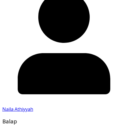
Naila Athiyyah
Balap