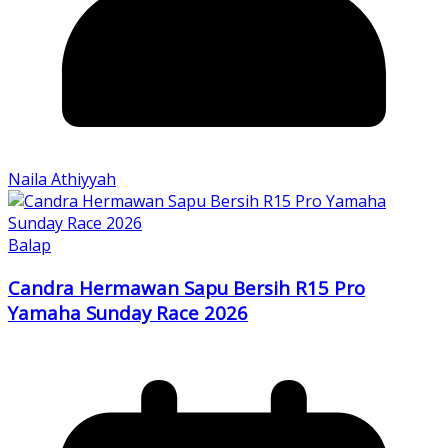
Naila Athiyyah
Balap
Candra Hermawan Sapu Bersih R15 Pro
Yamaha Sunday Race 2026